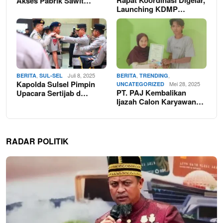
Rapat Koordinasi Digelar,
Akses Pabrik Sawit…
Launching KDMP…
,
Juli 8, 2025
,
,
BERITA
SUL-SEL
BERITA
TRENDING
Kapolda Sulsel Pimpin
Mei 28, 2025
UNCATEGORIZED
PT. PAJ Kembalikan
Upacara Sertijab d…
Ijazah Calon Karyawan…
RADAR POLITIK