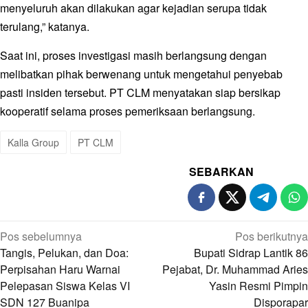
menyeluruh akan dilakukan agar kejadian serupa tidak
terulang,” katanya.
Saat ini, proses investigasi masih berlangsung dengan
melibatkan pihak berwenang untuk mengetahui penyebab
pasti insiden tersebut. PT CLM menyatakan siap bersikap
kooperatif selama proses pemeriksaan berlangsung.
Kalla Group
PT CLM
SEBARKAN
Navigasi
Pos sebelumnya
Pos berikutnya
pos
Tangis, Pelukan, dan Doa:
Bupati Sidrap Lantik 86
Perpisahan Haru Warnai
Pejabat, Dr. Muhammad Aries
Pelepasan Siswa Kelas VI
Yasin Resmi Pimpin
SDN 127 Buanipa
Disporapar