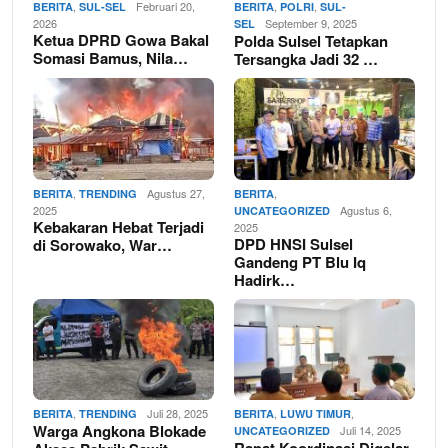
,
Februari 20,
,
,
BERITA
SUL-SEL
BERITA
POLRI
SUL-
2026
September 9, 2025
SEL
Ketua DPRD Gowa Bakal
Polda Sulsel Tetapkan
Somasi Bamus, Nila…
Tersangka Jadi 32 …
,
Agustus 27,
,
BERITA
TRENDING
BERITA
2025
Agustus 6,
UNCATEGORIZED
Kebakaran Hebat Terjadi
2025
DPD HNSI Sulsel
di Sorowako, War…
Gandeng PT Blu Iq
Hadirk…
,
Juli 28, 2025
,
,
BERITA
TRENDING
BERITA
LUWU TIMUR
Warga Angkona Blokade
Juli 14, 2025
UNCATEGORIZED