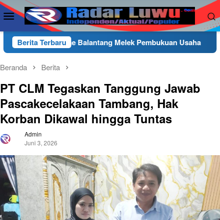
Loncat
Menu
ke
Mobile
konten
Gembae Balantang Melek Pembukuan Usaha
Berita Terbaru
Wakapolres
Beranda
Berita
PT CLM Tegaskan Tanggung Jawab
Pascakecelakaan Tambang, Hak
Korban Dikawal hingga Tuntas
Admin
Juni 3, 2026