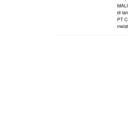
MALI
di t
PT Ci
mela