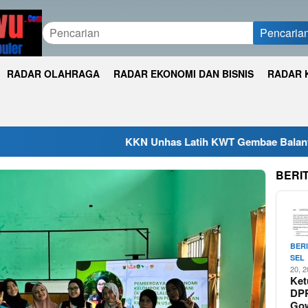
Pencaria
RADAR OLAHRAGA
RADAR EKONOMI DAN BISNIS
RADAR 
KKN Unhas Latih KWT Gembae Balantang Melek Pembu
BERI
BER
SEL
20, 
Ket
DP
Go