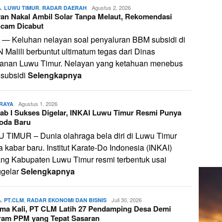
,
,
admin
Agustus 2, 2026
A
LUWU TIMUR
RADAR DAERAH
an Nakal Ambil Solar Tanpa Melaut, Rekomendasi
ncam Dicabut
i — Keluhan nelayan soal penyaluran BBM subsidi di
Malili berbuntut ultimatum tegas dari Dinas
kanan Luwu Timur. Nelayan yang ketahuan menebus
 subsidi
Selengkapnya
admin
Agustus 1, 2026
RAYA
ab I Sukses Digelar, INKAI Luwu Timur Resmi Punya
oda Baru
 TIMUR – Dunia olahraga bela diri di Luwu Timur
 kabar baru. Institut Karate-Do Indonesia (INKAI)
ng Kabupaten Luwu Timur resmi terbentuk usai
gelar
Selengkapnya
,
,
admin
Juli 30, 2026
A
PT.CLM
RADAR EKONOMI DAN BISNIS
ama Kali, PT CLM Latih 27 Pendamping Desa Demi
ram PPM yang Tepat Sasaran