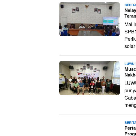
BERIT
Nelay
Tera
Malil
SPBN 
Peri
solar
LUWU 
Musc
Nakh
LUWU
punya
Caba
meng
BERIT
Pert
Prog