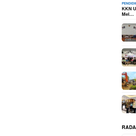
PENDID
KKN U
Mel…
RADA