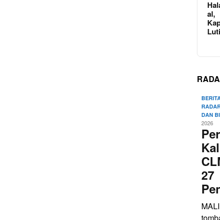
Hal
al,
Kap
Lut
RADA
BERIT
RADAR
DAN B
2026
Pe
Kal
CL
27
Pe
MALI
tomb