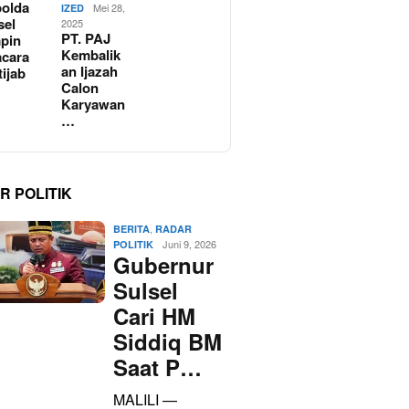
olda
Mei 28,
IZED
sel
2025
PT. PAJ
pin
Kembalik
cara
an Ijazah
tijab
Calon
Karyawan
…
R POLITIK
,
BERITA
RADAR
Juni 9, 2026
POLITIK
Gubernur
Sulsel
Cari HM
Siddiq BM
Saat P…
MALILI —