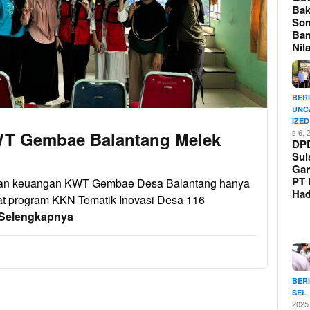
Bak
So
Ba
Nil
BER
UNC
IZED
s 6, 
WT Gembae Balantang Melek
DP
Sul
Ga
PT 
tan keuangan KWT Gembae Desa Balantang hanya
Ha
at program KKN Tematik Inovasi Desa 116
Selengkapnya
BER
SEL
2025