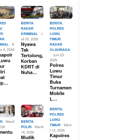
,
,
RES
BERITA
BERITA
U
RADAR
POLRES
,
J
UR
KRIMINAL
LUWU
uli 25, 2026
,
AR
TIMUR
Nyawa
A
MINAL
RADAR
Tak
us 5, 2026
OLAHRAGA
apolr
Tertolong,
Juni 23,
Luwu
2026
Korban
Polres
ur
KDRT di
Luwu
iri
Nuha…
Timur
at
Buka
rip…
Turnamen
Mobile
L…
,
BERITA
POLRES
LUWU
Maret
,
RI
BERITA
Mare
TIMUR
2026
Maret
POLRI
t 12, 2026
mentu
18, 2026
Kapolres
Mudik