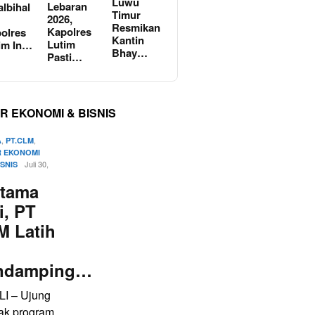
Luwu
Lebaran
albihal
Timur
2026,
Resmikan
Kapolres
olres
Kantin
Lutim
im In…
Bhay…
Pasti…
R EKONOMI & BISNIS
,
,
A
PT.CLM
 EKONOMI
Juli 30,
ISNIS
rtama
i, PT
M Latih
ndamping…
LI – Ujung
ak program