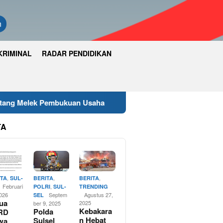
n
KRIMINAL
RADAR PENDIDIKAN
kuan Usaha
Wakapolres Luwu Timur Hadiri Rapat Pari
TA
,
,
,
ITA
SUL-
BERITA
BERITA
Februari
,
POLRI
SUL-
TRENDING
2026
Septem
Agustus 27,
SEL
ua
2025
ber 9, 2025
Kebakara
Polda
RD
n Hebat
Sulsel
wa