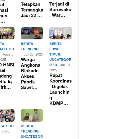
Terjadi di
Tetapkan
al
Sorowako
Tersangka
masi
, War…
Jadi 32 …
mus,
a…
,
,
,
ITA
BERITA
BERITA
ATEGOR
TRENDING
LUWU
Agustu
Juli 28, 2025
,
TIMUR
Warga
2025
UNCATEGOR
D HNSI
Angkona
Juli 14,
IZED
sel
Blokade
2025
Rapat
ndeng
Akses
Koordinas
Blu Iq
Pabrik
i Digelar,
dirk…
Sawit…
Launchin
g
KDMP…
,
,
ITA
SUL-
BERITA
Juli 8,
,
TRENDING
UNCATEGOR