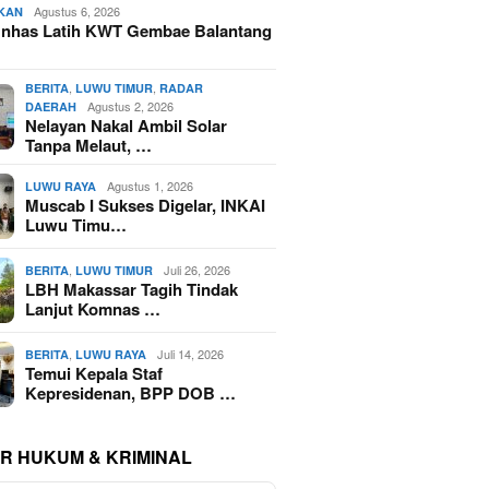
Agustus 6, 2026
IKAN
nhas Latih KWT Gembae Balantang
,
,
BERITA
LUWU TIMUR
RADAR
Agustus 2, 2026
DAERAH
Nelayan Nakal Ambil Solar
Tanpa Melaut, …
Agustus 1, 2026
LUWU RAYA
Muscab I Sukses Digelar, INKAI
Luwu Timu…
,
Juli 26, 2026
BERITA
LUWU TIMUR
LBH Makassar Tagih Tindak
Lanjut Komnas …
,
Juli 14, 2026
BERITA
LUWU RAYA
Temui Kepala Staf
Kepresidenan, BPP DOB …
R HUKUM & KRIMINAL