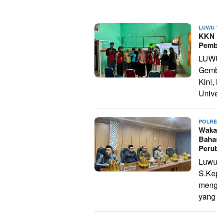
RADAR
LUWU 
LUWU
KKN 
Pemb
LUWU
Gemb
Kini,
Unive
POLRE
Waka
Baha
Peru
Luwu
S.Kep
meng
yang