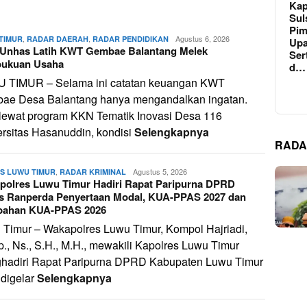
Kap
Sul
Pim
,
,
admin
Agustus 6, 2026
TIMUR
RADAR DAERAH
RADAR PENDIDIKAN
Upa
Unhas Latih KWT Gembae Balantang Melek
Ser
ukuan Usaha
d…
 TIMUR – Selama ini catatan keuangan KWT
ae Desa Balantang hanya mengandalkan ingatan.
 lewat program KKN Tematik Inovasi Desa 116
rsitas Hasanuddin, kondisi
Selengkapnya
RADA
,
admin
Agustus 5, 2026
S LUWU TIMUR
RADAR KRIMINAL
polres Luwu Timur Hadiri Rapat Paripurna DPRD
s Ranperda Penyertaan Modal, KUA-PPAS 2027 dan
bahan KUA-PPAS 2026
 Timur – Wakapolres Luwu Timur, Kompol Hajriadi,
., Ns., S.H., M.H., mewakili Kapolres Luwu Timur
hadiri Rapat Paripurna DPRD Kabupaten Luwu Timur
 digelar
Selengkapnya