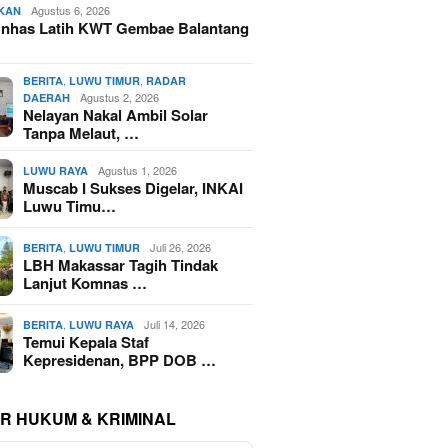
Agustus 6, 2026
IKAN
nhas Latih KWT Gembae Balantang
,
,
BERITA
LUWU TIMUR
RADAR
Agustus 2, 2026
DAERAH
Nelayan Nakal Ambil Solar
Tanpa Melaut, …
Agustus 1, 2026
LUWU RAYA
Muscab I Sukses Digelar, INKAI
Luwu Timu…
,
Juli 26, 2026
BERITA
LUWU TIMUR
LBH Makassar Tagih Tindak
Lanjut Komnas …
,
Juli 14, 2026
BERITA
LUWU RAYA
Temui Kepala Staf
Kepresidenan, BPP DOB …
R HUKUM & KRIMINAL