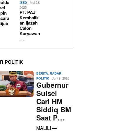
olda
Mei 28,
IZED
sel
2025
PT. PAJ
pin
Kembalik
cara
an Ijazah
tijab
Calon
Karyawan
…
R POLITIK
,
BERITA
RADAR
Juni 9, 2026
POLITIK
Gubernur
Sulsel
Cari HM
Siddiq BM
Saat P…
MALILI —