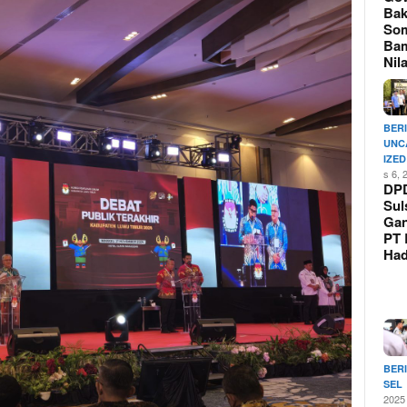
Bak
So
Ba
Nil
BER
UNC
IZED
s 6, 
DP
Sul
Ga
PT 
Ha
BER
SEL
2025