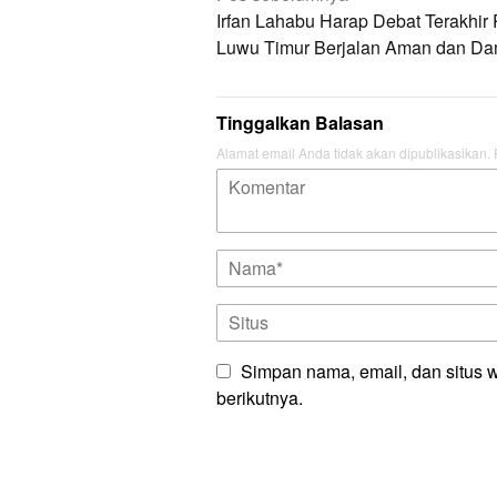
pos
Irfan Lahabu Harap Debat Terakhir 
Luwu Timur Berjalan Aman dan Da
Tinggalkan Balasan
Alamat email Anda tidak akan dipublikasikan.
Simpan nama, email, dan situs 
berikutnya.