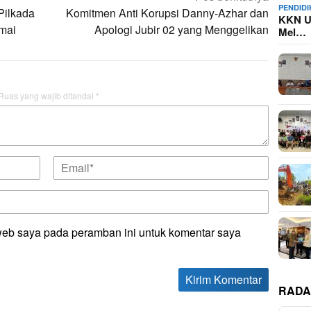
PENDID
Pilkada
Komitmen Anti Korupsi Danny-Azhar dan
KKN U
mai
Apologi Jubir 02 yang Menggelikan
Mel…
Ruas yang wajib ditandai
*
web saya pada peramban ini untuk komentar saya
RADA