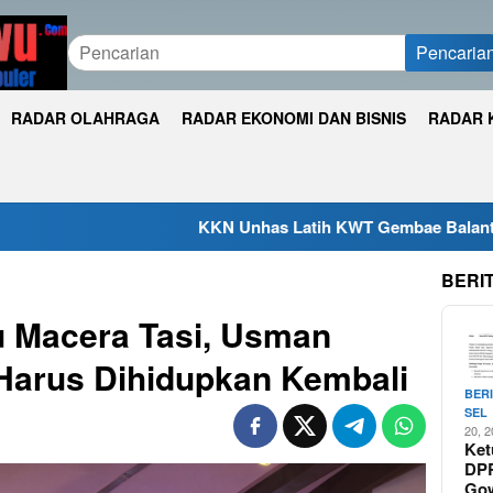
Pencaria
RADAR OLAHRAGA
RADAR EKONOMI DAN BISNIS
RADAR 
KKN Unhas Latih KWT Gembae Balantang Melek Pembuku
BERI
u Macera Tasi, Usman
i Harus Dihidupkan Kembali
BER
SEL
20, 
Ket
DP
Go