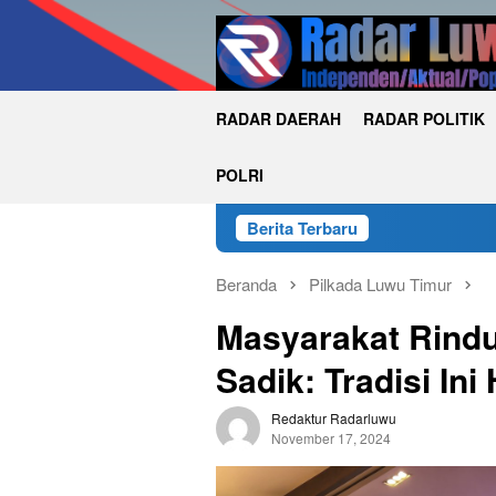
Loncat
ke
konten
RADAR DAERAH
RADAR POLITIK
POLRI
Berita Terbaru
Beranda
Pilkada Luwu Timur
Masyarakat Rind
Sadik: Tradisi In
Redaktur Radarluwu
November 17, 2024