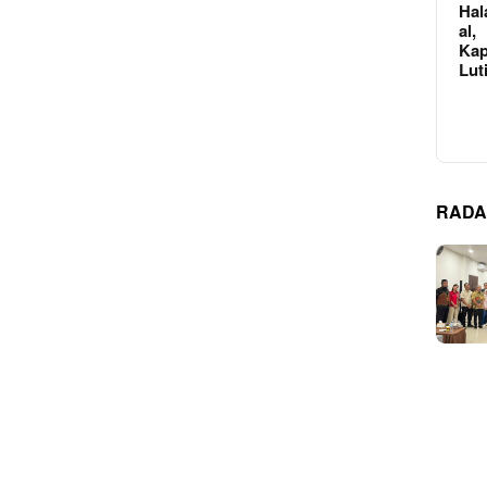
Hal
al,
Kap
Lut
RADA