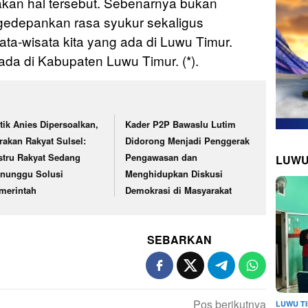
kan hal tersebut. Sebenarnya bukan
ngedepankan rasa syukur sekaligus
ta-wisata kita yang ada di Luwu Timur.
da di Kabupaten Luwu Timur. (*).
itik Anies Dipersoalkan,
Kader P2P Bawaslu Lutim
rakan Rakyat Sulsel:
Didorong Menjadi Penggerak
stru Rakyat Sedang
Pengawasan dan
LUWU
nunggu Solusi
Menghidupkan Diskusi
merintah
Demokrasi di Masyarakat
SEBARKAN
Pos berikutnya
LUWU T