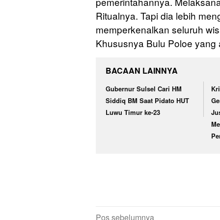
pemerintahannya. Melaksana
Ritualnya. Tapi dia lebih me
memperkenalkan seluruh wisa
Khususnya Bulu Poloe yang a
BACAAN LAINNYA
Gubernur Sulsel Cari HM
Kr
Siddiq BM Saat Pidato HUT
Ge
Luwu Timur ke-23
Ju
Me
Pe
Navigasi
Pos sebelumnya