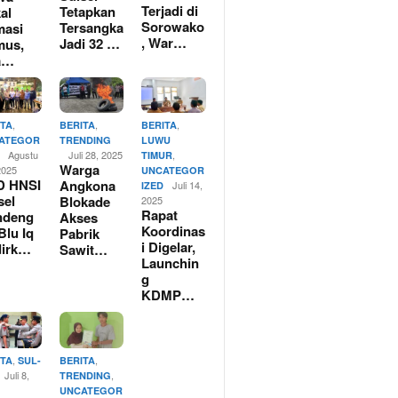
Terjadi di
Tetapkan
al
Sorowako
Tersangka
masi
, War…
Jadi 32 …
mus,
a…
,
,
,
ITA
BERITA
BERITA
ATEGOR
TRENDING
LUWU
Agustu
Juli 28, 2025
,
TIMUR
Warga
2025
UNCATEGOR
D HNSI
Angkona
Juli 14,
IZED
sel
Blokade
2025
Rapat
ndeng
Akses
Koordinas
Blu Iq
Pabrik
i Digelar,
dirk…
Sawit…
Launchin
g
KDMP…
,
,
ITA
SUL-
BERITA
Juli 8,
,
TRENDING
UNCATEGOR