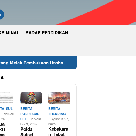
n
KRIMINAL
RADAR PENDIDIKAN
an Usaha
Wakapolres Luwu Timur Hadiri Rapat Paripu
TA
,
,
,
ITA
SUL-
BERITA
BERITA
Februari
,
POLRI
SUL-
TRENDING
2026
Septem
Agustus 27,
SEL
ua
2025
ber 9, 2025
Kebakara
Polda
RD
n Hebat
Sulsel
wa