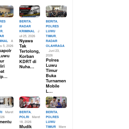
,
,
RES
BERITA
BERITA
U
RADAR
POLRES
,
J
UR
KRIMINAL
LUWU
uli 25, 2026
,
AR
TIMUR
Nyawa
A
MINAL
RADAR
Tak
us 5, 2026
OLAHRAGA
apolr
Tertolong,
Juni 23,
Luwu
2026
Korban
Polres
ur
KDRT di
Luwu
iri
Nuha…
Timur
at
Buka
rip…
Turnamen
Mobile
L…
Maret
,
,
RI
BERITA
BERITA
2026
Maret
POLRI
POLRES
mentu
18, 2026
LUWU
Mudik
Mare
TIMUR