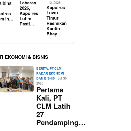
Lebaran
albihal
t 12, 2026
Kapolres
2026,
Luwu
Kapolres
olres
Timur
Lutim
im In…
Resmikan
Pasti…
Kantin
Bhay…
R EKONOMI & BISNIS
,
,
BERITA
PT.CLM
RADAR EKONOMI
Juli 30,
DAN BISNIS
2026
Pertama
Kali, PT
CLM Latih
27
Pendamping…