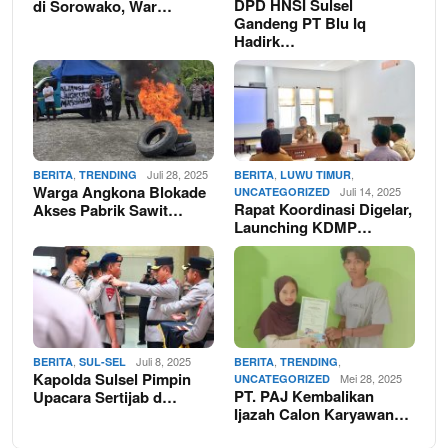
DPD HNSI Sulsel
di Sorowako, War…
Gandeng PT Blu Iq
Hadirk…
,
Juli 28, 2025
,
,
BERITA
TRENDING
BERITA
LUWU TIMUR
Warga Angkona Blokade
Juli 14, 2025
UNCATEGORIZED
Rapat Koordinasi Digelar,
Akses Pabrik Sawit…
Launching KDMP…
,
Juli 8, 2025
,
,
BERITA
SUL-SEL
BERITA
TRENDING
Kapolda Sulsel Pimpin
Mei 28, 2025
UNCATEGORIZED
PT. PAJ Kembalikan
Upacara Sertijab d…
Ijazah Calon Karyawan…