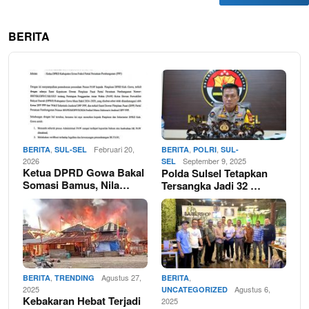
BERITA
,
Februari 20,
,
,
BERITA
SUL-SEL
BERITA
POLRI
SUL-
2026
September 9, 2025
SEL
Ketua DPRD Gowa Bakal
Polda Sulsel Tetapkan
Somasi Bamus, Nila…
Tersangka Jadi 32 …
,
Agustus 27,
,
BERITA
TRENDING
BERITA
2025
Agustus 6,
UNCATEGORIZED
Kebakaran Hebat Terjadi
2025