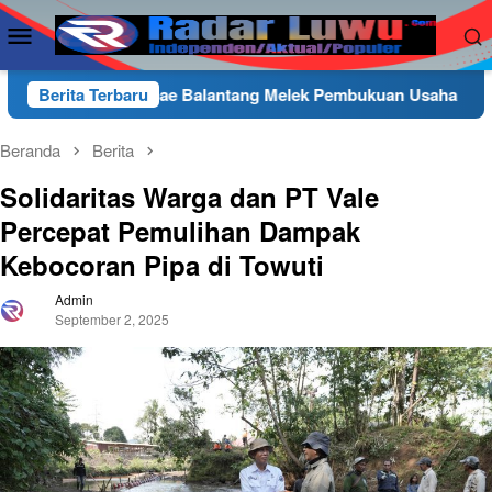
Loncat
Menu
ke
Mobile
konten
mbae Balantang Melek Pembukuan Usaha
Berita Terbaru
Wakapolres L
Beranda
Berita
Solidaritas Warga dan PT Vale
Percepat Pemulihan Dampak
Kebocoran Pipa di Towuti
Admin
September 2, 2025