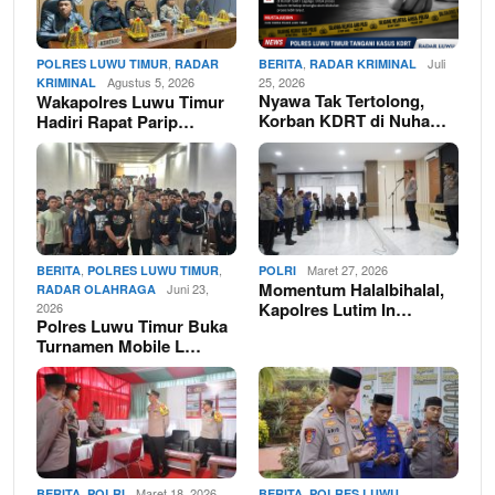
,
,
Juli
POLRES LUWU TIMUR
RADAR
BERITA
RADAR KRIMINAL
Agustus 5, 2026
25, 2026
KRIMINAL
Nyawa Tak Tertolong,
Wakapolres Luwu Timur
Korban KDRT di Nuha…
Hadiri Rapat Parip…
,
,
Maret 27, 2026
BERITA
POLRES LUWU TIMUR
POLRI
Momentum Halalbihalal,
Juni 23,
RADAR OLAHRAGA
Kapolres Lutim In…
2026
Polres Luwu Timur Buka
Turnamen Mobile L…
,
Maret 18, 2026
,
BERITA
POLRI
BERITA
POLRES LUWU