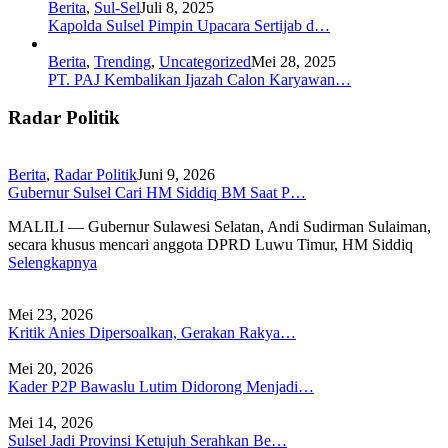
Berita
,
Sul-Sel
Juli 8, 2025
Kapolda Sulsel Pimpin Upacara Sertijab d…
Berita
,
Trending
,
Uncategorized
Mei 28, 2025
PT. PAJ Kembalikan Ijazah Calon Karyawan…
Radar Politik
Berita
,
Radar Politik
Juni 9, 2026
Gubernur Sulsel Cari HM Siddiq BM Saat P…
MALILI — Gubernur Sulawesi Selatan, Andi Sudirman Sulaiman,
secara khusus mencari anggota DPRD Luwu Timur, HM Siddiq
Selengkapnya
Mei 23, 2026
Kritik Anies Dipersoalkan, Gerakan Rakya…
Mei 20, 2026
Kader P2P Bawaslu Lutim Didorong Menjadi…
Mei 14, 2026
Sulsel Jadi Provinsi Ketujuh Serahkan Be…