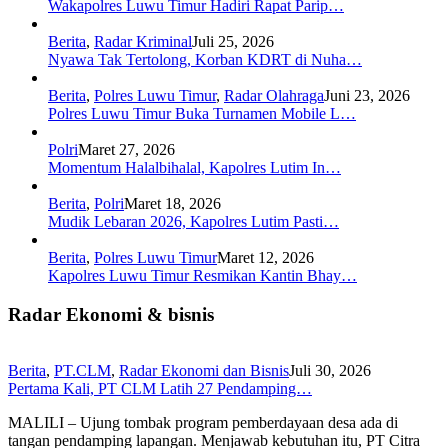
Wakapolres Luwu Timur Hadiri Rapat Parip…
Berita
,
Radar Kriminal
Juli 25, 2026
Nyawa Tak Tertolong, Korban KDRT di Nuha…
Berita
,
Polres Luwu Timur
,
Radar Olahraga
Juni 23, 2026
Polres Luwu Timur Buka Turnamen Mobile L…
Polri
Maret 27, 2026
Momentum Halalbihalal, Kapolres Lutim In…
Berita
,
Polri
Maret 18, 2026
Mudik Lebaran 2026, Kapolres Lutim Pasti…
Berita
,
Polres Luwu Timur
Maret 12, 2026
Kapolres Luwu Timur Resmikan Kantin Bhay…
Radar Ekonomi & bisnis
Berita
,
PT.CLM
,
Radar Ekonomi dan Bisnis
Juli 30, 2026
Pertama Kali, PT CLM Latih 27 Pendamping…
MALILI – Ujung tombak program pemberdayaan desa ada di
tangan pendamping lapangan. Menjawab kebutuhan itu, PT Citra