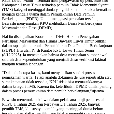
RadarLuwu, Malili – Temuan hasil pengawasan uji petik Bawaslu
Kabupaten Luwu Timur terhadap pemilih Tidak Memenuhi Syarat
(TMS) kategori meninggal dunia yang tidak memiliki akta kematian
menjadi kendala utama dalam Pemutakhiran Data Pemilih
Berkelanjutan (PDPB). Untuk mengatasi persoalan tersebut,
Bawaslu menyarankan KPU melibatkan Dinas Pemberdayaan
Masyarakat dan Desa (DPMD).
Hal itu disampaikan Koordinator Divisi Hukum Pencegahan
Partisipasi Masyarakat dan Humas Bawaslu Luwu Timur Sulkifli
dalam rapat pleno terbuka Pemutakhiran Data Pemilih Berkelanjutan
(PDPB) Triwulan IV di Kantor KPU Luwu Timur, Senin
(8/12/2025). Ia menekankan bahwa desa merupakan sumber awal
seluruh data kependudukan yang menjadi dasar verifikasi faktual
maupun temuan lapangan.
“Dalam beberapa kasus, kami menyaksikan sendiri proses
pemakaman warga. Tetapi apabila dokumen de jure seperti akta atau
surat kematian tidak tersedia, KPU tidak bisa memasukkannya
dalam kategori TMS. Karena itu, keterlibatan DPMD dinilai penting
dalam proses pemutakhiran data pemilih berkelanjutan,”ujarnya.
Bawaslu menemukan bahwa dalam pelaksanaan uji petik sesuai
PKPU 1 Tahun 2025 dan Perbawaslu 1 Tahun 2025, banyak
pemilih TMS, khususnya pemilih yang meninggal dunia belum
tercatat dalam daftar pemilih yang tidak memenuhi syarat karena