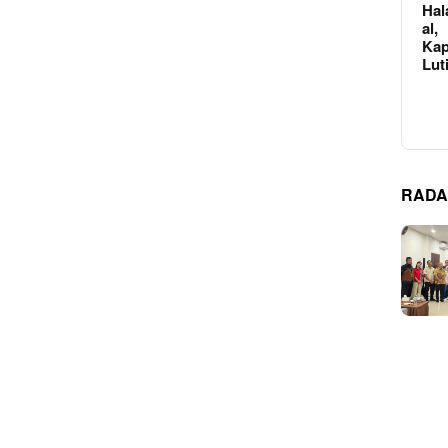
Hal
al,
Kap
Lut
RADA