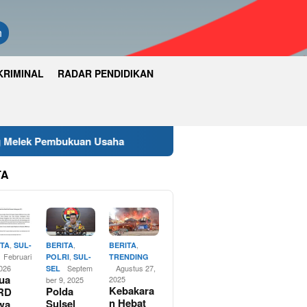
n
KRIMINAL
RADAR PENDIDIKAN
aha
Wakapolres Luwu Timur Hadiri Rapat Paripurna D
TA
,
,
,
ITA
SUL-
BERITA
BERITA
Februari
,
POLRI
SUL-
TRENDING
2026
Septem
Agustus 27,
SEL
ua
2025
ber 9, 2025
Kebakara
Polda
RD
n Hebat
Sulsel
wa