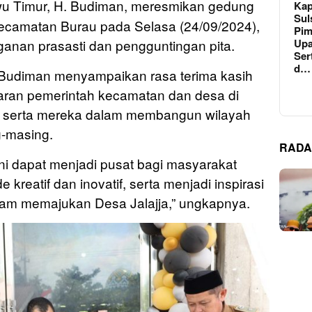
wu Timur, H. Budiman, meresmikan gedung
Kap
Sul
 Kecamatan Burau pada Selasa (24/09/2024),
Pim
Upa
anan prasasti dan pengguntingan pita.
Ser
d…
Budiman menyampaikan rasa terima kasih
aran pemerintah kecamatan dan desa di
 serta mereka dalam membangun wilayah
-masing.
RADA
ni dapat menjadi pusat bagi masyarakat
reatif dan inovatif, serta menjadi inspirasi
lam memajukan Desa Jalajja,” ungkapnya.