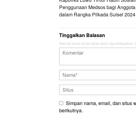
pos
Penggunaan Medsos bagi Anggota 
dalam Rangka Pilkada Sulsel 2024
Tinggalkan Balasan
Alamat email Anda tidak akan dipublikasikan.
Simpan nama, email, dan situs 
berikutnya.