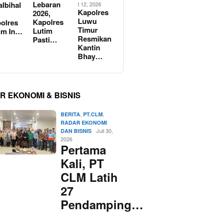
Lebaran
albihal
t 12, 2026
Kapolres
2026,
Luwu
Kapolres
olres
Timur
Lutim
im In…
Resmikan
Pasti…
Kantin
Bhay…
R EKONOMI & BISNIS
,
,
BERITA
PT.CLM
RADAR EKONOMI
Juli 30,
DAN BISNIS
2026
Pertama
Kali, PT
CLM Latih
27
Pendamping…