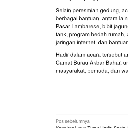
Selain peresmian gedung, ac
berbagai bantuan, antara lai
Pasar Lambarese, bibit jagu
tank, program bedah rumah, a
jaringan internet, dan bantu
Hadir dalam acara tersebut 
Camat Burau Akbar Bahar, un
masyarakat, pemuda, dan war
Navigasi
Pos sebelumnya
Kapolres Luwu Timur Hadiri Sosiali