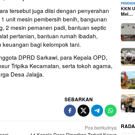
PENDID
KKN U
ara tersebut juga diisi dengan penyerahan
Mel…
n 1 unit mesin pembersih benih, bangunan
ng, 2 mesin pemanen padi, bantuan septic
lat pertanian, bantuan rumah ibadah,
an keuangan bagi kelompok tani.
anggota DPRD Sarkawi, para Kepala OPD,
sur Tripika Kecamatan, serta tokoh agama,
ga Desa Jalajja.
SEBARKAN
RADA
Pos berikutnya
sasi
14 Kepala Desa Diperiksa Terkait Kasus