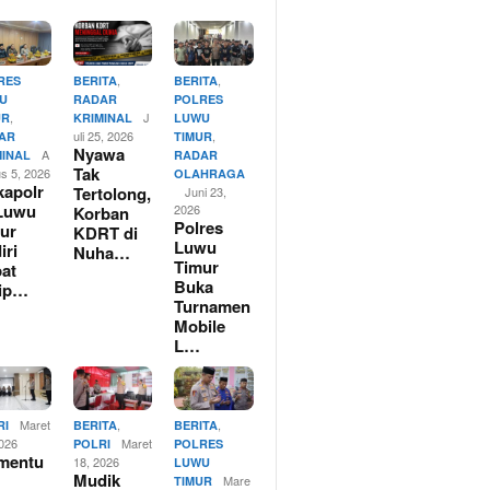
,
,
RES
BERITA
BERITA
U
RADAR
POLRES
,
J
UR
KRIMINAL
LUWU
uli 25, 2026
,
AR
TIMUR
Nyawa
A
MINAL
RADAR
Tak
us 5, 2026
OLAHRAGA
apolr
Tertolong,
Juni 23,
Luwu
2026
Korban
Polres
ur
KDRT di
Luwu
iri
Nuha…
Timur
at
Buka
rip…
Turnamen
Mobile
L…
Maret
,
,
RI
BERITA
BERITA
2026
Maret
POLRI
POLRES
mentu
18, 2026
LUWU
Mudik
Mare
TIMUR