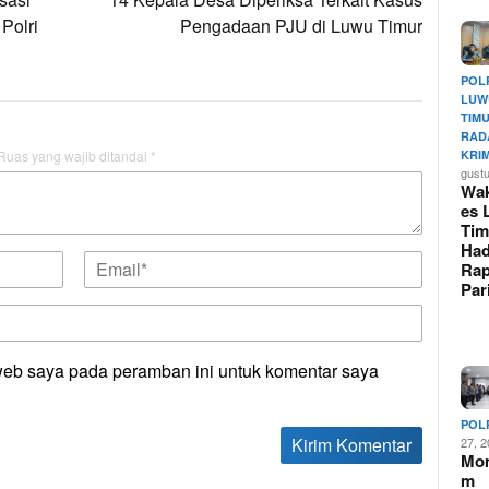
Polri
Pengadaan PJU di Luwu Timur
POL
LUW
TIM
RAD
KRI
Ruas yang wajib ditandai
*
gust
Wak
es 
Tim
Had
Rap
Pa
web saya pada peramban ini untuk komentar saya
POL
27, 
Mo
m