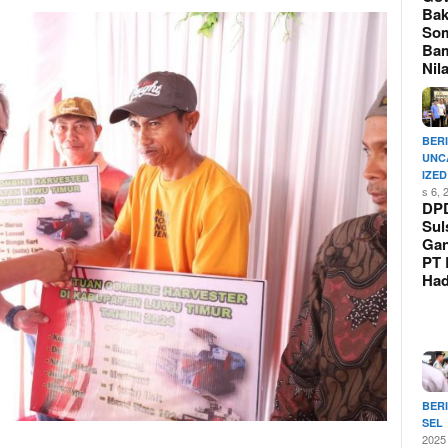
Bak
So
Ba
Nil
BER
UNC
IZED
s 6, 
DP
Sul
Ga
PT 
Ha
BER
SEL
2025