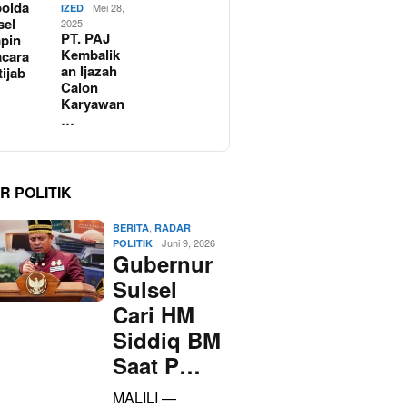
olda
Mei 28,
IZED
sel
2025
PT. PAJ
pin
Kembalik
cara
an Ijazah
tijab
Calon
Karyawan
…
R POLITIK
,
BERITA
RADAR
Juni 9, 2026
POLITIK
Gubernur
Sulsel
Cari HM
Siddiq BM
Saat P…
MALILI —