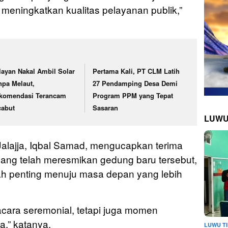
meningkatkan kualitas pelayanan publik,”
layan Nakal Ambil Solar
Pertama Kali, PT CLM Latih
npa Melaut,
27 Pendamping Desa Demi
komendasi Terancam
Program PPM yang Tepat
cabut
Sasaran
LUWU
Jalajja, Iqbal Samad, mengucapkan terima
yang telah meresmikan gedung baru tersebut,
h penting menuju masa depan yang lebih
acara seremonial, tetapi juga momen
,” katanya.
LUWU T