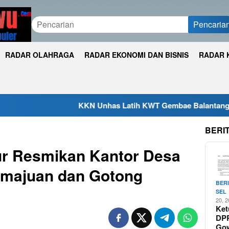
Pencaria
RADAR OLAHRAGA
RADAR EKONOMI DAN BISNIS
RADAR 
KKN Unhas Latih KWT Gembae Balantang Melek Pembukuan Us
BERI
ur Resmikan Kantor Desa
Kemajuan dan Gotong
BER
SEL
20, 
Ket
DP
Go