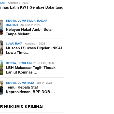
Agustus 6, 2026
IKAN
nhas Latih KWT Gembae Balantang
,
,
BERITA
LUWU TIMUR
RADAR
Agustus 2, 2026
DAERAH
Nelayan Nakal Ambil Solar
Tanpa Melaut, …
Agustus 1, 2026
LUWU RAYA
Muscab I Sukses Digelar, INKAI
Luwu Timu…
,
Juli 26, 2026
BERITA
LUWU TIMUR
LBH Makassar Tagih Tindak
Lanjut Komnas …
,
Juli 14, 2026
BERITA
LUWU RAYA
Temui Kepala Staf
Kepresidenan, BPP DOB …
R HUKUM & KRIMINAL