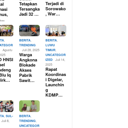
Terjadi di
Tetapkan
al
Sorowako
Tersangka
masi
, War…
Jadi 32 …
mus,
a…
,
,
,
ITA
BERITA
BERITA
ATEGOR
TRENDING
LUWU
Agustu
Juli 28, 2025
,
TIMUR
Warga
2025
UNCATEGOR
D HNSI
Angkona
Juli 14,
IZED
sel
Blokade
2025
Rapat
ndeng
Akses
Koordinas
Blu Iq
Pabrik
i Digelar,
dirk…
Sawit…
Launchin
g
KDMP…
,
,
ITA
SUL-
BERITA
Juli 8,
,
TRENDING
UNCATEGOR