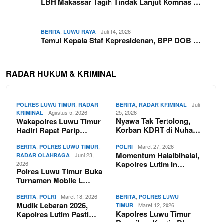
LBH Makassar Tagih Tindak Lanjut Komnas …
,
Juli 14, 2026
BERITA
LUWU RAYA
Temui Kepala Staf Kepresidenan, BPP DOB …
RADAR HUKUM & KRIMINAL
,
,
Juli
POLRES LUWU TIMUR
RADAR
BERITA
RADAR KRIMINAL
Agustus 5, 2026
25, 2026
KRIMINAL
Nyawa Tak Tertolong,
Wakapolres Luwu Timur
Korban KDRT di Nuha…
Hadiri Rapat Parip…
,
,
Maret 27, 2026
BERITA
POLRES LUWU TIMUR
POLRI
Momentum Halalbihalal,
Juni 23,
RADAR OLAHRAGA
Kapolres Lutim In…
2026
Polres Luwu Timur Buka
Turnamen Mobile L…
,
Maret 18, 2026
,
BERITA
POLRI
BERITA
POLRES LUWU
Mudik Lebaran 2026,
Maret 12, 2026
TIMUR
Kapolres Luwu Timur
Kapolres Lutim Pasti…