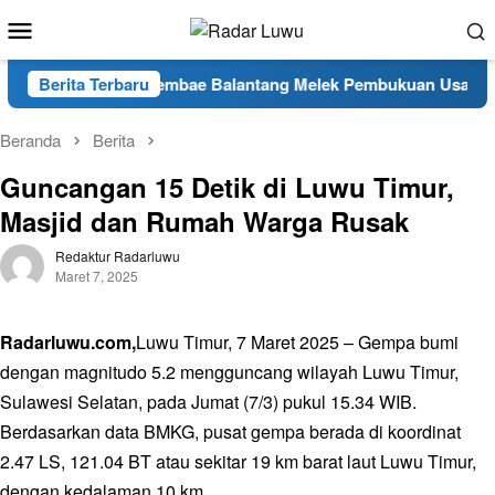
Loncat
Menu
ke
Mobile
konten
as Latih KWT Gembae Balantang Melek Pembukuan Usaha
Berita Terbaru
Beranda
Berita
Guncangan 15 Detik di Luwu Timur,
Masjid dan Rumah Warga Rusak
Redaktur Radarluwu
Maret 7, 2025
Radarluwu.com,
Luwu Timur, 7 Maret 2025 – Gempa bumi
dengan magnitudo 5.2 mengguncang wilayah Luwu Timur,
Sulawesi Selatan, pada Jumat (7/3) pukul 15.34 WIB.
Berdasarkan data BMKG, pusat gempa berada di koordinat
2.47 LS, 121.04 BT atau sekitar 19 km barat laut Luwu Timur,
dengan kedalaman 10 km.