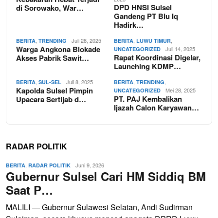
DPD HNSI Sulsel
di Sorowako, War…
Gandeng PT Blu Iq
Hadirk…
,
Juli 28, 2025
,
,
BERITA
TRENDING
BERITA
LUWU TIMUR
Warga Angkona Blokade
Juli 14, 2025
UNCATEGORIZED
Rapat Koordinasi Digelar,
Akses Pabrik Sawit…
Launching KDMP…
,
Juli 8, 2025
,
,
BERITA
SUL-SEL
BERITA
TRENDING
Kapolda Sulsel Pimpin
Mei 28, 2025
UNCATEGORIZED
PT. PAJ Kembalikan
Upacara Sertijab d…
Ijazah Calon Karyawan…
RADAR POLITIK
,
Juni 9, 2026
BERITA
RADAR POLITIK
Gubernur Sulsel Cari HM Siddiq BM
Saat P…
MALILI — Gubernur Sulawesi Selatan, Andi Sudirman