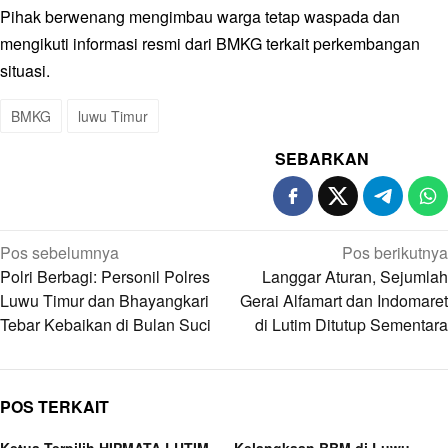
Pihak berwenang mengimbau warga tetap waspada dan
mengikuti informasi resmi dari BMKG terkait perkembangan
situasi.
BMKG
luwu Timur
SEBARKAN
Navigasi
Pos sebelumnya
Pos berikutnya
pos
Polri Berbagi: Personil Polres
Langgar Aturan, Sejumlah
Luwu Timur dan Bhayangkari
Gerai Alfamart dan Indomaret
Tebar Kebaikan di Bulan Suci
di Lutim Ditutup Sementara
POS TERKAIT
Ketua Terpilih HIPMATA LUTIM
Kelangkaan BBM di Luwu