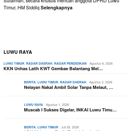
Sulaiman, secara khusus mencari anggota DPRD Luwu
Timur, HM Siddiq
Selengkapnya
LUWU RAYA
,
,
Agustus 6, 2026
LUWU TIMUR
RADAR DAERAH
RADAR PENDIDIKAN
KKN Unhas Latih KWT Gembae Balantang Mel…
,
,
Agustus 2, 2026
BERITA
LUWU TIMUR
RADAR DAERAH
Nelayan Nakal Ambil Solar Tanpa Melaut, …
Agustus 1, 2026
LUWU RAYA
Muscab I Sukses Digelar, INKAI Luwu Timu…
,
Juli 26, 2026
BERITA
LUWU TIMUR