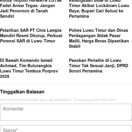
Fadel Ansar Tegas: Jangan
Timur Akibat Lockdown Luwu
Jadi Penonton di Tanah
Raya, Bupati Cari Solusi ke
Sendiri
Pertamina
Pelatihan SAR PT Citra Lampia
Polres Luwu Timur dan Dinas
Mandiri Resmi Ditutup, Perkuat
Perdagangan Sidak Pasar
Potensi SAR di Luwu Timur
Malili, Harga Beras Dipastikan
Stabil
Di Bawah Komando Ismail
Pasokan Pertalite di Luwu
Achmad, Tim Bulutangkis
Timur Tak Sesuai Janji, DPRD
Luwu Timur Tembus Porprov
Soroti Pertamina
2026
Tinggalkan Balasan
Alamat email Anda tidak akan dipublikasikan.
Ruas yang wajib ditandai
*