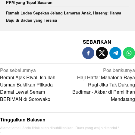
PPM yang Tepat Sasaran
Rumah Ludes Sepekan Jelang Lamaran Anak, Huseng: Hanya
Baju di Badan yang Tersisa
SEBARKAN
Navigasi
Pos sebelumnya
Pos berikutnya
pos
Berani Ajak Rival! Isrullah-
Haji Hatta: Mahalona Raya
Usman Buktikan Pilkada
Rugi Jika Tak Dukung
Damai Lewat Senam
Budiman- Akbar di Pemilihan
BERIMAN di Sorowako
Mendatang
Tinggalkan Balasan
Alamat email Anda tidak akan dipublikasikan.
Ruas yang wajib ditandai
*