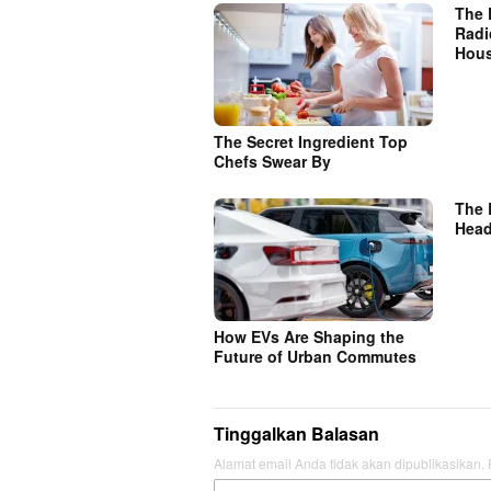
The 
Radi
Hous
The Secret Ingredient Top
Chefs Swear By
The 
Head
How EVs Are Shaping the
Future of Urban Commutes
Tinggalkan Balasan
Alamat email Anda tidak akan dipublikasikan.