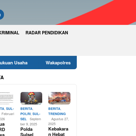
n
KRIMINAL
RADAR PENDIDIKAN
Wakapolres Luwu Timur Hadiri Rapat Paripurna DPRD Ba
TA
,
,
,
ITA
SUL-
BERITA
BERITA
Februari
,
POLRI
SUL-
TRENDING
2026
Septem
Agustus 27,
SEL
ua
2025
ber 9, 2025
Kebakara
Polda
RD
n Hebat
Sulsel
wa