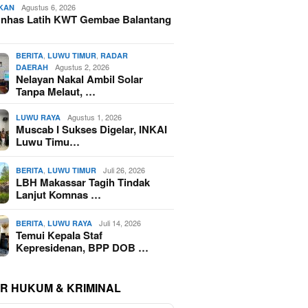
Agustus 6, 2026
IKAN
nhas Latih KWT Gembae Balantang
,
,
BERITA
LUWU TIMUR
RADAR
Agustus 2, 2026
DAERAH
Nelayan Nakal Ambil Solar
Tanpa Melaut, …
Agustus 1, 2026
LUWU RAYA
Muscab I Sukses Digelar, INKAI
Luwu Timu…
,
Juli 26, 2026
BERITA
LUWU TIMUR
LBH Makassar Tagih Tindak
Lanjut Komnas …
,
Juli 14, 2026
BERITA
LUWU RAYA
Temui Kepala Staf
Kepresidenan, BPP DOB …
R HUKUM & KRIMINAL