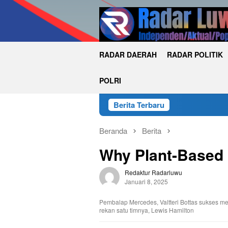
Loncat
ke
konten
RADAR DAERAH
RADAR POLITIK
POLRI
Berita Terbaru
KKN Un
Beranda
Berita
Why Plant-Based 
Redaktur Radarluwu
Januari 8, 2025
Pembalap Mercedes, Valtteri Bottas sukses me
rekan satu timnya, Lewis Hamilton