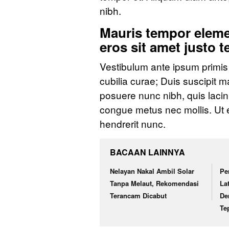
nibh.
Mauris tempor elem
eros sit amet justo 
Vestibulum ante ipsum primis i
cubilia curae; Duis suscipit
posuere nunc nibh, quis lacin
congue metus nec mollis. Ut e
hendrerit nunc.
BACAAN LAINNYA
Nelayan Nakal Ambil Solar
Pe
Tanpa Melaut, Rekomendasi
La
Terancam Dicabut
De
Te