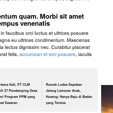
entum quam. Morbi sit amet
tempus venenatis
n faucibus orci luctus et ultrices posuere
 magna eu ultrices condimentum. Maecenas
ia lectus dignissim nec. Curabitur placerat
rat felis,
accumsan et orci posuere
, iaculis
rtama Kali, PT CLM
Rumah Ludes Sepekan
tih 27 Pendamping Desa
Jelang Lamaran Anak,
mi Program PPM yang
Huseng: Hanya Baju di Badan
pat Sasaran
yang Tersisa