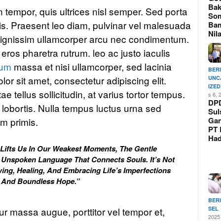
Bak
n tempor, quis ultrices nisl semper. Sed porta
So
tis. Praesent leo diam, pulvinar vel malesuada
Ba
Nil
 dignissim ullamcorper arcu nec condimentum.
ros pharetra rutrum. leo ac justo iaculis
tum
massa et nisi ullamcorper, sed lacinia
BER
lor sit amet, consectetur adipiscing elit.
UNC
IZED
 tellus sollicitudin, at varius tortor tempus.
s 6, 
DP
 lobortis. Nulla tempus luctus urna sed
Sul
m primis.
Ga
PT 
Ha
 Lifts Us In Our Weakest Moments, The Gentle
 Unspoken Language That Connects Souls. It’s Not
ing, Healing, And Embracing Life’s Imperfections
n And Boundless Hope.”
BER
SEL
ur massa augue, porttitor vel tempor et,
2025