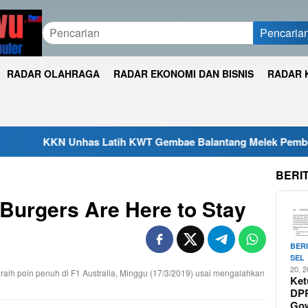
Pencaria
RADAR OLAHRAGA
RADAR EKONOMI DAN BISNIS
RADAR 
has Latih KWT Gembae Balantang Melek Pembukuan Usaha
BERI
Burgers Are Here to Stay
BER
SEL
20, 
raih poin penuh di F1 Australia, Minggu (17/3/2019) usai mengalahkan
Ket
DP
Go