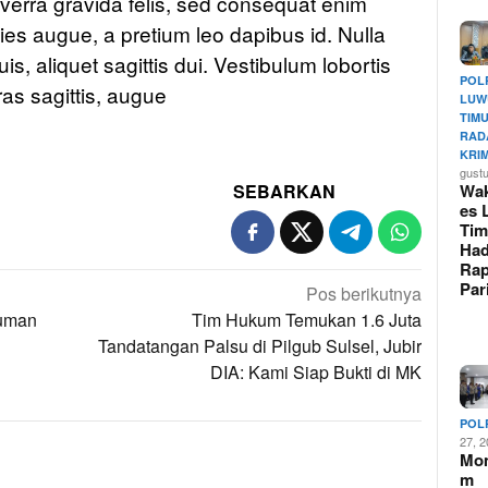
iverra gravida felis, sed consequat enim
icies augue, a pretium leo dapibus id. Nulla
uis, aliquet sagittis dui. Vestibulum lobortis
POL
ras sagittis, augue
LUW
TIM
RAD
KRI
gust
Wak
SEBARKAN
es 
Tim
Had
Rap
Pa
Pos berikutnya
Human
Tim Hukum Temukan 1.6 Juta
Tandatangan Palsu di Pilgub Sulsel, Jubir
DIA: Kami Siap Bukti di MK
POL
27, 
Mo
m