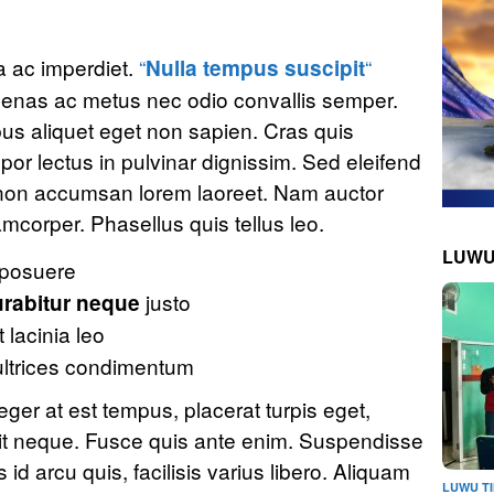
 ac imperdiet.
“
“
Nulla tempus suscipit
enas ac metus nec odio convallis semper.
s aliquet eget non sapien. Cras quis
or lectus in pulvinar dignissim. Sed eleifend
, non accumsan lorem laoreet. Nam auctor
mcorper. Phasellus quis tellus leo.
LUWU
posuere
justo
rabitur neque
t lacinia leo
ultrices condimentum
teger at est tempus, placerat turpis eget,
ipit neque. Fusce quis ante enim. Suspendisse
s id arcu quis, facilisis varius libero. Aliquam
LUWU T