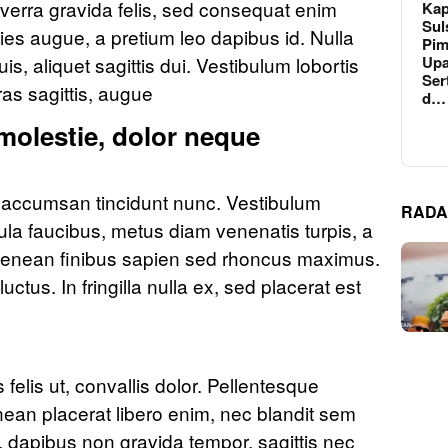
iverra gravida felis, sed consequat enim
Kap
Sul
icies augue, a pretium leo dapibus id. Nulla
Pim
Upa
uis, aliquet sagittis dui. Vestibulum lobortis
Ser
ras sagittis, augue
d…
molestie, dolor neque
ut, accumsan tincidunt nunc. Vestibulum
RADA
cula faucibus, metus diam venenatis turpis, a
. Aenean finibus sapien sed rhoncus maximus.
us. In fringilla nulla ex, sed placerat est
s felis ut, convallis dolor. Pellentesque
ean placerat libero enim, nec blandit sem
 dapibus non gravida tempor, sagittis nec