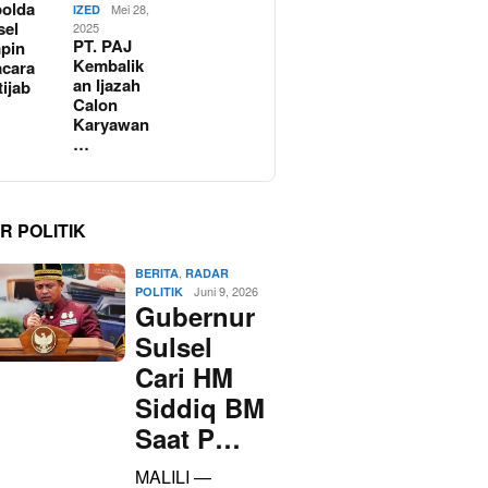
olda
Mei 28,
IZED
sel
2025
PT. PAJ
pin
Kembalik
cara
an Ijazah
tijab
Calon
Karyawan
…
R POLITIK
,
BERITA
RADAR
Juni 9, 2026
POLITIK
Gubernur
Sulsel
Cari HM
Siddiq BM
Saat P…
MALILI —