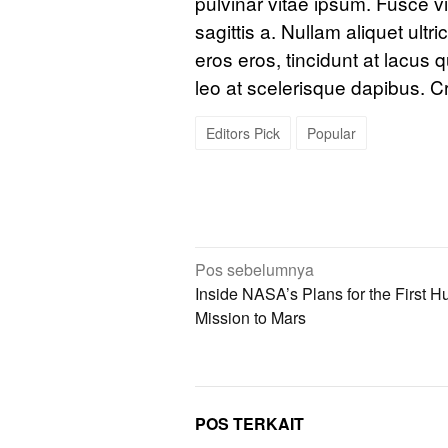
pulvinar vitae ipsum. Fusce v
sagittis a. Nullam aliquet ultr
eros eros, tincidunt at lacus q
leo at scelerisque dapibus. C
Editors Pick
Popular
Navigasi
Pos sebelumnya
pos
Inside NASA’s Plans for the First 
Mission to Mars
POS TERKAIT