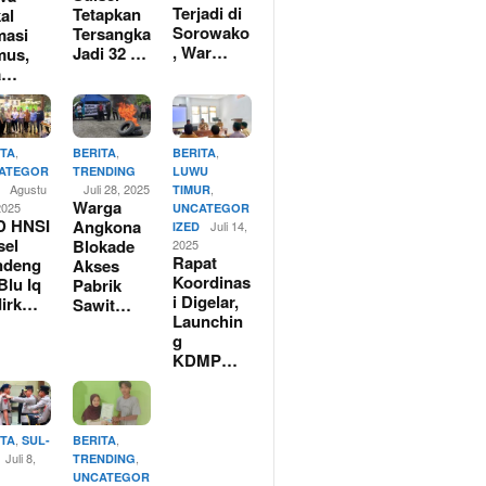
Terjadi di
Tetapkan
al
Sorowako
Tersangka
masi
, War…
Jadi 32 …
mus,
a…
,
,
,
ITA
BERITA
BERITA
ATEGOR
TRENDING
LUWU
Agustu
Juli 28, 2025
,
TIMUR
Warga
2025
UNCATEGOR
D HNSI
Angkona
Juli 14,
IZED
sel
Blokade
2025
Rapat
ndeng
Akses
Koordinas
Blu Iq
Pabrik
i Digelar,
dirk…
Sawit…
Launchin
g
KDMP…
,
,
ITA
SUL-
BERITA
Juli 8,
,
TRENDING
UNCATEGOR