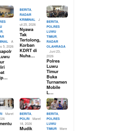
,
BERITA
RADAR
J
KRIMINAL
,
RES
BERITA
uli 25, 2026
U
POLRES
Nyawa
,
UR
LUWU
Tak
,
AR
TIMUR
Tertolong,
A
MINAL
RADAR
Korban
us 5, 2026
OLAHRAGA
KDRT di
apolr
Juni 23,
Nuha…
Luwu
2026
Polres
ur
Luwu
iri
Timur
at
Buka
rip…
Turnamen
Mobile
L…
Maret
,
,
RI
BERITA
BERITA
2026
Maret
POLRI
POLRES
mentu
18, 2026
LUWU
Mudik
Mare
TIMUR