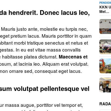
PENDID
KKN U
da hendrerit. Donec lacus leo,
Mel…
auris justo ante, molestie eu turpis nec,
 eget pretium lacus. Mauris porttitor in quam
bitant morbi tristique senectus et netus et
estas. In eu est vitae massa convallis
c habitasse platea dictumst.
Maecenas et
ipsum, at lacinia leo. Aliquam erat volutpat.
 non ornare sed, consequat eget lacus.
psum volutpat pellentesque vel
RADA
ur massa augue, porttitor vel tempor et,