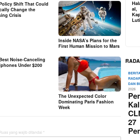
Hal
Policy Shift That Could
al,
cally Change the
Kap
ing Crisis
Lut
Inside NASA’s Plans for the
First Human Mission to Mars
Best Noise-Canceling
RADA
phones Under $200
BERIT
RADAR
DAN B
2026
Pe
The Unexpected Color
Dominating Paris Fashion
Kal
Week
CL
27
Pe
Ruas yang wajib ditandai
*