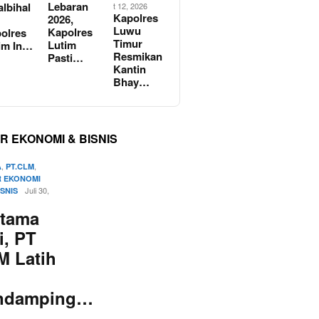
Lebaran
albihal
t 12, 2026
Kapolres
2026,
Luwu
Kapolres
olres
Timur
Lutim
im In…
Resmikan
Pasti…
Kantin
Bhay…
R EKONOMI & BISNIS
,
,
A
PT.CLM
 EKONOMI
Juli 30,
ISNIS
rtama
i, PT
M Latih
ndamping…