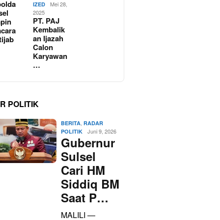
olda
Mei 28,
IZED
sel
2025
PT. PAJ
pin
Kembalik
cara
an Ijazah
tijab
Calon
Karyawan
…
R POLITIK
,
BERITA
RADAR
Juni 9, 2026
POLITIK
Gubernur
Sulsel
Cari HM
Siddiq BM
Saat P…
MALILI —