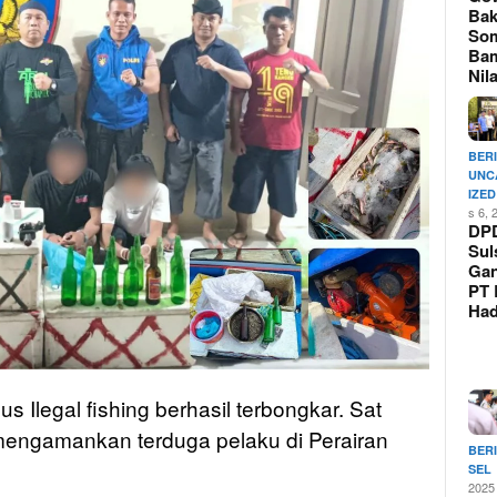
Bak
So
Ba
Nil
BER
UNC
IZED
s 6, 
DP
Sul
Ga
PT 
Ha
Ilegal fishing berhasil terbongkar. Sat
mengamankan terduga pelaku di Perairan
BER
SEL
2025