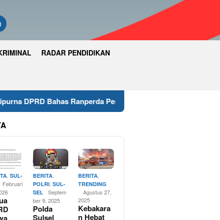
n
KRIMINAL
RADAR PENDIDIKAN
s Ranperda Penyertaan Modal, KUA-PPAS 2027 dan Perubahan
TA
,
,
,
ITA
SUL-
BERITA
BERITA
Februari
,
POLRI
SUL-
TRENDING
2026
Septem
Agustus 27,
SEL
ua
2025
ber 9, 2025
Kebakara
Polda
RD
n Hebat
Sulsel
wa