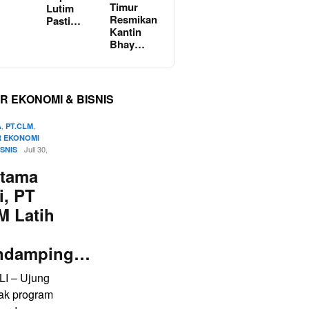
Timur
Lutim
Resmikan
Pasti…
Kantin
Bhay…
R EKONOMI & BISNIS
,
,
A
PT.CLM
 EKONOMI
Juli 30,
ISNIS
rtama
i, PT
M Latih
ndamping…
LI – Ujung
ak program