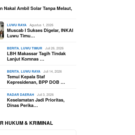
n Nakal Ambil Solar Tanpa Melaut,
Agustus 1, 2026
LUWU RAYA
Muscab I Sukses Digelar, INKAI
Luwu Timu…
,
Juli 26, 2026
BERITA
LUWU TIMUR
LBH Makassar Tagih Tindak
Lanjut Komnas …
,
Juli 14, 2026
BERITA
LUWU RAYA
Temui Kepala Staf
Kepresidenan, BPP DOB …
Juli 3, 2026
RADAR DAERAH
Keselamatan Jadi Prioritas,
Dinas Perika…
R HUKUM & KRIMINAL