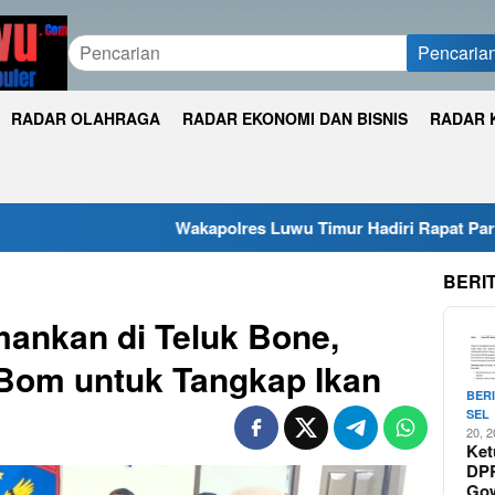
Pencaria
RADAR OLAHRAGA
RADAR EKONOMI DAN BISNIS
RADAR 
Wakapolres Luwu Timur Hadiri Rapat Paripurna DPRD Baha
BERI
ankan di Teluk Bone,
Bom untuk Tangkap Ikan
BER
SEL
20, 
Ket
DP
Go