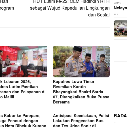
Hari
HUT Lutim ke-22: CLM Hadirkan RTH
2026
Program
sebagai Wujud Kepedulian Lingkungan
Nelaya
…
dan Sosial
k Lebaran 2026,
Kapolres Luwu Timur
lres Lutim Pastikan
Resmikan Kantin
anan dan Pelayanan di
Bhayangkari Bhakti Satria
o Malili
07, Dirangkaikan Buka Puasa
Bersama
RADA
is Kabur ke Parepare,
Antisipasi Kecelakaan, Polisi
uga Pencuri dengan
Lakukan Pengecekan Bus
s Nota Dibekuk Kurang
dan Tes Urine Sopir di