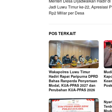
pos
Menteri Desa Dijadwalkan Hadir di 
Jadi Luwu Timur ke-22, Apresiasi 
Rp2 Miliar per Desa
POS TERKAIT
Wakapolres Luwu Timur
Mudi
Hadiri Rapat Paripurna DPRD
Kapo
Bahas Ranperda Penyertaan
Keam
Modal, KUA-PPAS 2027 dan
Posk
Perubahan KUA-PPAS 2026
Nyar
Terd
Modu