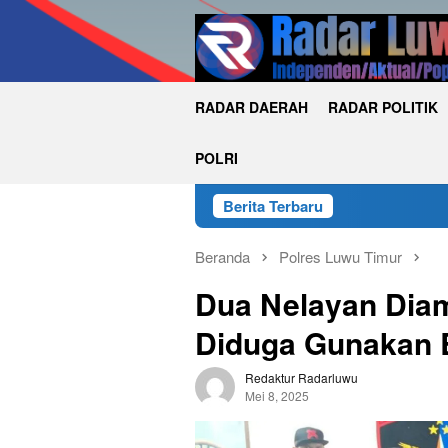
Loncat
ke
konten
RADAR DAERAH
RADAR POLITIK
POLRI
Berita Terbaru
Beranda
Polres Luwu Timur
Dua Nelayan Diam
Diduga Gunakan 
Redaktur Radarluwu
Mei 8, 2025