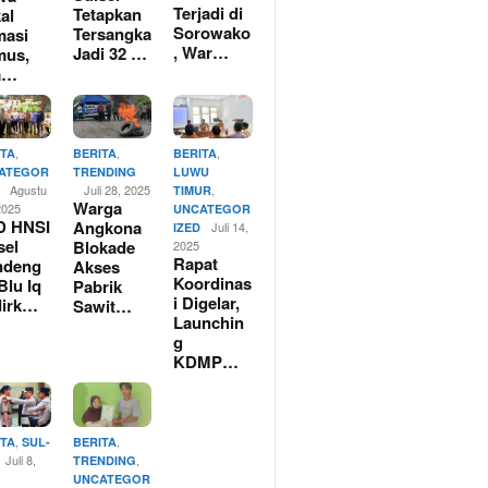
Terjadi di
Tetapkan
al
Sorowako
Tersangka
masi
, War…
Jadi 32 …
mus,
a…
,
,
,
ITA
BERITA
BERITA
ATEGOR
TRENDING
LUWU
Agustu
Juli 28, 2025
,
TIMUR
Warga
2025
UNCATEGOR
D HNSI
Angkona
Juli 14,
IZED
sel
Blokade
2025
Rapat
ndeng
Akses
Koordinas
Blu Iq
Pabrik
i Digelar,
dirk…
Sawit…
Launchin
g
KDMP…
,
,
ITA
SUL-
BERITA
Juli 8,
,
TRENDING
UNCATEGOR