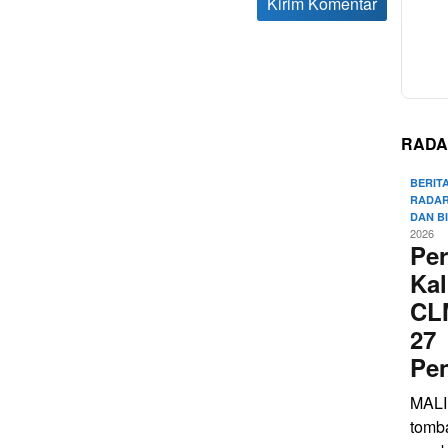
RADA
BERIT
RADAR
DAN B
2026
Pe
Kal
CL
27
Pe
MALI
tomb