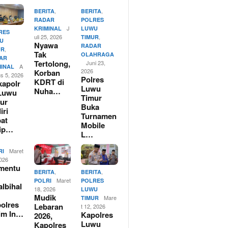
,
,
BERITA
BERITA
RADAR
POLRES
J
KRIMINAL
LUWU
RES
uli 25, 2026
,
TIMUR
U
Nyawa
RADAR
,
UR
Tak
OLAHRAGA
AR
Tertolong,
Juni 23,
A
MINAL
2026
Korban
us 5, 2026
Polres
KDRT di
apolr
Luwu
Nuha…
Luwu
Timur
ur
Buka
iri
Turnamen
at
Mobile
rip…
L…
Maret
RI
2026
mentu
,
,
BERITA
BERITA
Maret
POLRI
POLRES
albihal
18, 2026
LUWU
Mudik
Mare
TIMUR
olres
Lebaran
t 12, 2026
im In…
Kapolres
2026,
Luwu
Kapolres