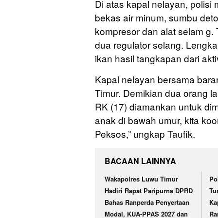
Di atas kapal nelayan, polis
bekas air minum, sumbu deton
kompresor dan alat selam g.
dua regulator selang. Lengk
ikan hasil tangkapan dari aktiv
Kapal nelayan bersama baran
Timur. Demikian dua orang lak
RK (17) diamankan untuk dimi
anak di bawah umur, kita koor
Peksos,” ungkap Taufik.
BACAAN LAINNYA
Wakapolres Luwu Timur
Po
Hadiri Rapat Paripurna DPRD
Tu
Bahas Ranperda Penyertaan
Ka
Modal, KUA-PPAS 2027 dan
Ra