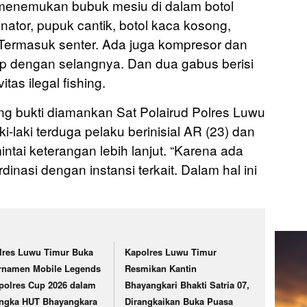
i menemukan bubuk mesiu di dalam botol
ator, pupuk cantik, botol kaca kosong,
 Termasuk senter. Ada juga kompresor dan
ap dengan selangnya. Dan dua gabus berisi
itas ilegal fishing.
g bukti diamankan Sat Polairud Polres Luwu
i-laki terduga pelaku berinisial AR (23) dan
ntai keterangan lebih lanjut. “Karena ada
dinasi dengan instansi terkait. Dalam hal ini
lres Luwu Timur Buka
Kapolres Luwu Timur
rnamen Mobile Legends
Resmikan Kantin
polres Cup 2026 dalam
Bhayangkari Bhakti Satria 07,
ngka HUT Bhayangkara
Dirangkaikan Buka Puasa