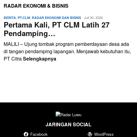
RADAR EKONOMI & BISNIS
,
,
Juli 30, 2026
BERITA
PT.CLM
RADAR EKONOMI DAN BISNIS
Pertama Kali, PT CLM Latih 27
Pendamping…
MALILI – Ujung tombak program pemberdayaan desa ada
di tangan pendamping lapangan. Menjawab kebutuhan itu,
PT Citra
Selengkapnya
JARINGAN SOCIAL
Facebook
WordPress