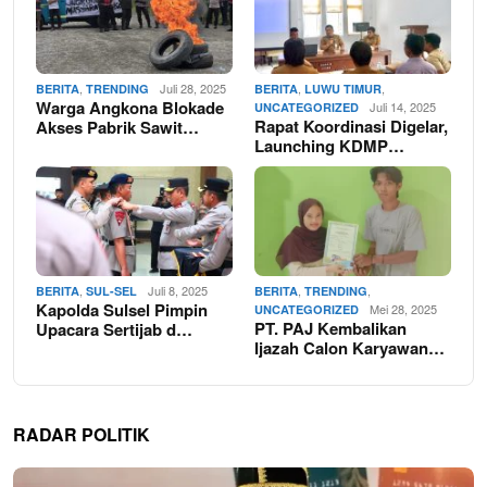
,
Juli 28, 2025
,
,
BERITA
TRENDING
BERITA
LUWU TIMUR
Warga Angkona Blokade
Juli 14, 2025
UNCATEGORIZED
Rapat Koordinasi Digelar,
Akses Pabrik Sawit…
Launching KDMP…
,
Juli 8, 2025
,
,
BERITA
SUL-SEL
BERITA
TRENDING
Kapolda Sulsel Pimpin
Mei 28, 2025
UNCATEGORIZED
PT. PAJ Kembalikan
Upacara Sertijab d…
Ijazah Calon Karyawan…
RADAR POLITIK