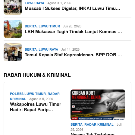
Agustus 1, 2026
LUWU RAYA
Muscab I Sukses Digelar, INKAI Luwu Timu…
,
Juli 26, 2026
BERITA
LUWU TIMUR
LBH Makassar Tagih Tindak Lanjut Komnas …
,
Juli 14, 2026
BERITA
LUWU RAYA
Temui Kepala Staf Kepresidenan, BPP DOB …
RADAR HUKUM & KRIMINAL
,
POLRES LUWU TIMUR
RADAR
Agustus 5, 2026
KRIMINAL
Wakapolres Luwu Timur
Hadiri Rapat Parip…
,
Juli
BERITA
RADAR KRIMINAL
25, 2026
Nyawa Tak Tertolong,