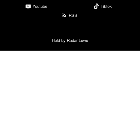
Youtube
Tiktok
RSS
Held by Radar Luwu