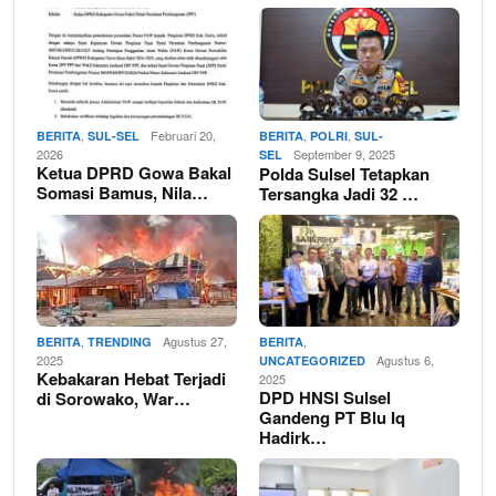
,
Februari 20,
,
,
BERITA
SUL-SEL
BERITA
POLRI
SUL-
2026
September 9, 2025
SEL
Ketua DPRD Gowa Bakal
Polda Sulsel Tetapkan
Somasi Bamus, Nila…
Tersangka Jadi 32 …
,
Agustus 27,
,
BERITA
TRENDING
BERITA
2025
Agustus 6,
UNCATEGORIZED
Kebakaran Hebat Terjadi
2025
DPD HNSI Sulsel
di Sorowako, War…
Gandeng PT Blu Iq
Hadirk…