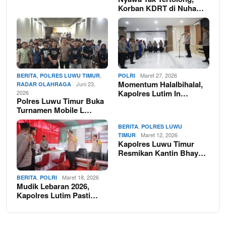
Korban KDRT di Nuha…
,
,
Maret 27, 2026
BERITA
POLRES LUWU TIMUR
POLRI
Momentum Halalbihalal,
Juni 23,
RADAR OLAHRAGA
Kapolres Lutim In…
2026
Polres Luwu Timur Buka
Turnamen Mobile L…
,
BERITA
POLRES LUWU
Maret 12, 2026
TIMUR
Kapolres Luwu Timur
Resmikan Kantin Bhay…
,
Maret 18, 2026
BERITA
POLRI
Mudik Lebaran 2026,
Kapolres Lutim Pasti…