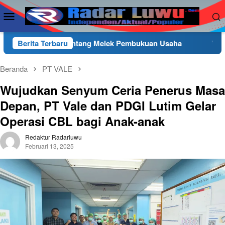
Loncat
Menu
ke
Mobile
konten
ntang Melek Pembukuan Usaha
Berita Terbaru
Wakapolres Luwu Timur
Beranda
PT VALE
Wujudkan Senyum Ceria Penerus Masa
Depan, PT VaIe dan PDGI Lutim Gelar
Operasi CBL bagi Anak-anak
Redaktur Radarluwu
Februari 13, 2025