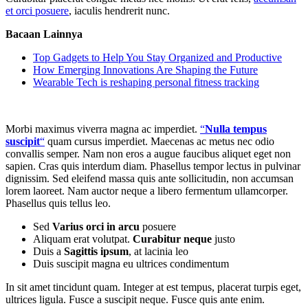
et orci posuere
, iaculis hendrerit nunc.
Bacaan Lainnya
Top Gadgets to Help You Stay Organized and Productive
How Emerging Innovations Are Shaping the Future
Wearable Tech is reshaping personal fitness tracking
Morbi maximus viverra magna ac imperdiet.
“
Nulla tempus
suscipit
“
quam cursus imperdiet. Maecenas ac metus nec odio
convallis semper. Nam non eros a augue faucibus aliquet eget non
sapien. Cras quis interdum diam. Phasellus tempor lectus in pulvinar
dignissim. Sed eleifend massa quis ante sollicitudin, non accumsan
lorem laoreet. Nam auctor neque a libero fermentum ullamcorper.
Phasellus quis tellus leo.
Sed
Varius orci in arcu
posuere
Aliquam erat volutpat.
Curabitur neque
justo
Duis a
Sagittis ipsum
, at lacinia leo
Duis suscipit magna eu ultrices condimentum
In sit amet tincidunt quam. Integer at est tempus, placerat turpis eget,
ultrices ligula. Fusce a suscipit neque. Fusce quis ante enim.