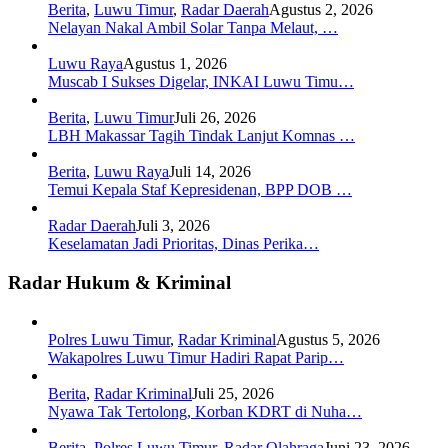
Berita
,
Luwu Timur
,
Radar Daerah
Agustus 2, 2026
Nelayan Nakal Ambil Solar Tanpa Melaut, …
Luwu Raya
Agustus 1, 2026
Muscab I Sukses Digelar, INKAI Luwu Timu…
Berita
,
Luwu Timur
Juli 26, 2026
LBH Makassar Tagih Tindak Lanjut Komnas …
Berita
,
Luwu Raya
Juli 14, 2026
Temui Kepala Staf Kepresidenan, BPP DOB …
Radar Daerah
Juli 3, 2026
Keselamatan Jadi Prioritas, Dinas Perika…
Radar Hukum & Kriminal
Polres Luwu Timur
,
Radar Kriminal
Agustus 5, 2026
Wakapolres Luwu Timur Hadiri Rapat Parip…
Berita
,
Radar Kriminal
Juli 25, 2026
Nyawa Tak Tertolong, Korban KDRT di Nuha…
Berita
,
Polres Luwu Timur
,
Radar Olahraga
Juni 23, 2026