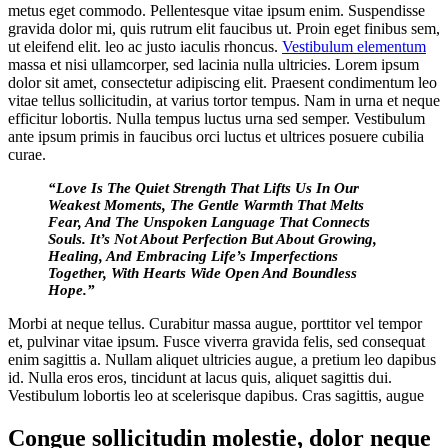
metus eget commodo. Pellentesque vitae ipsum enim. Suspendisse
gravida dolor mi, quis rutrum elit faucibus ut. Proin eget finibus sem,
ut eleifend elit. leo ac justo iaculis rhoncus.
Vestibulum elementum
massa et nisi ullamcorper, sed lacinia nulla ultricies. Lorem ipsum
dolor sit amet, consectetur adipiscing elit. Praesent condimentum leo
vitae tellus sollicitudin, at varius tortor tempus. Nam in urna et neque
efficitur lobortis. Nulla tempus luctus urna sed semper. Vestibulum
ante ipsum primis in faucibus orci luctus et ultrices posuere cubilia
curae.
“Love Is The Quiet Strength That Lifts Us In Our
Weakest Moments, The Gentle Warmth That Melts
Fear, And The Unspoken Language That Connects
Souls. It’s Not About Perfection But About Growing,
Healing, And Embracing Life’s Imperfections
Together, With Hearts Wide Open And Boundless
Hope.”
Morbi at neque tellus. Curabitur massa augue, porttitor vel tempor
et, pulvinar vitae ipsum. Fusce viverra gravida felis, sed consequat
enim sagittis a. Nullam aliquet ultricies augue, a pretium leo dapibus
id. Nulla eros eros, tincidunt at lacus quis, aliquet sagittis dui.
Vestibulum lobortis leo at scelerisque dapibus. Cras sagittis, augue
Congue sollicitudin molestie, dolor neque