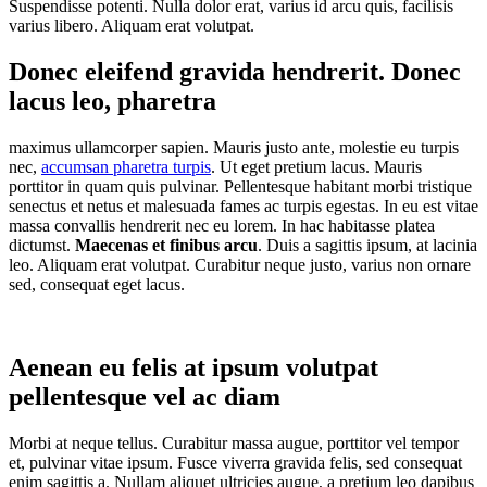
Suspendisse potenti. Nulla dolor erat, varius id arcu quis, facilisis
varius libero. Aliquam erat volutpat.
Donec eleifend gravida hendrerit. Donec
lacus leo, pharetra
maximus ullamcorper sapien. Mauris justo ante, molestie eu turpis
nec,
accumsan pharetra turpis
. Ut eget pretium lacus. Mauris
porttitor in quam quis pulvinar. Pellentesque habitant morbi tristique
senectus et netus et malesuada fames ac turpis egestas. In eu est vitae
massa convallis hendrerit nec eu lorem. In hac habitasse platea
dictumst.
Maecenas et finibus arcu
. Duis a sagittis ipsum, at lacinia
leo. Aliquam erat volutpat. Curabitur neque justo, varius non ornare
sed, consequat eget lacus.
Aenean eu felis at ipsum volutpat
pellentesque vel ac diam
Morbi at neque tellus. Curabitur massa augue, porttitor vel tempor
et, pulvinar vitae ipsum. Fusce viverra gravida felis, sed consequat
enim sagittis a. Nullam aliquet ultricies augue, a pretium leo dapibus