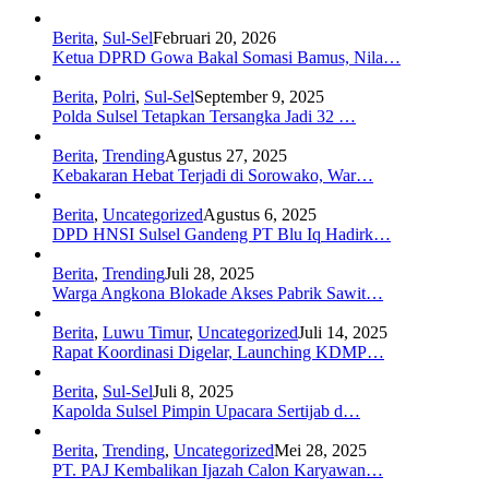
Berita
,
Sul-Sel
Februari 20, 2026
Ketua DPRD Gowa Bakal Somasi Bamus, Nila…
Berita
,
Polri
,
Sul-Sel
September 9, 2025
Polda Sulsel Tetapkan Tersangka Jadi 32 …
Berita
,
Trending
Agustus 27, 2025
Kebakaran Hebat Terjadi di Sorowako, War…
Berita
,
Uncategorized
Agustus 6, 2025
DPD HNSI Sulsel Gandeng PT Blu Iq Hadirk…
Berita
,
Trending
Juli 28, 2025
Warga Angkona Blokade Akses Pabrik Sawit…
Berita
,
Luwu Timur
,
Uncategorized
Juli 14, 2025
Rapat Koordinasi Digelar, Launching KDMP…
Berita
,
Sul-Sel
Juli 8, 2025
Kapolda Sulsel Pimpin Upacara Sertijab d…
Berita
,
Trending
,
Uncategorized
Mei 28, 2025
PT. PAJ Kembalikan Ijazah Calon Karyawan…