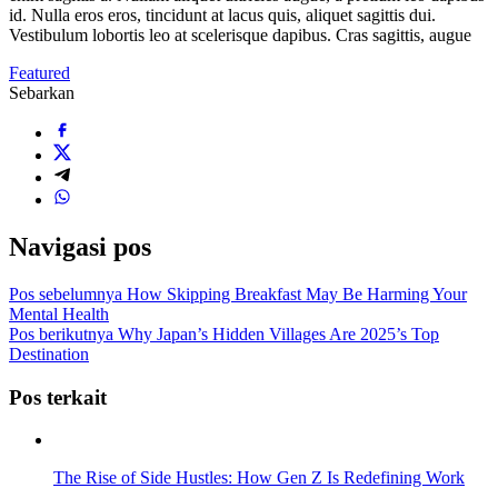
id. Nulla eros eros, tincidunt at lacus quis, aliquet sagittis dui.
Vestibulum lobortis leo at scelerisque dapibus. Cras sagittis, augue
Featured
Sebarkan
Navigasi pos
Pos sebelumnya
How Skipping Breakfast May Be Harming Your
Mental Health
Pos berikutnya
Why Japan’s Hidden Villages Are 2025’s Top
Destination
Pos terkait
The Rise of Side Hustles: How Gen Z Is Redefining Work