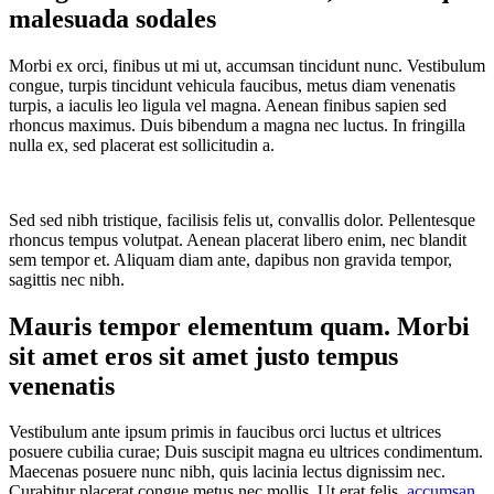
malesuada sodales
Morbi ex orci, finibus ut mi ut, accumsan tincidunt nunc. Vestibulum
congue, turpis tincidunt vehicula faucibus, metus diam venenatis
turpis, a iaculis leo ligula vel magna. Aenean finibus sapien sed
rhoncus maximus. Duis bibendum a magna nec luctus. In fringilla
nulla ex, sed placerat est sollicitudin a.
Sed sed nibh tristique, facilisis felis ut, convallis dolor. Pellentesque
rhoncus tempus volutpat. Aenean placerat libero enim, nec blandit
sem tempor et. Aliquam diam ante, dapibus non gravida tempor,
sagittis nec nibh.
Mauris tempor elementum quam. Morbi
sit amet eros sit amet justo tempus
venenatis
Vestibulum ante ipsum primis in faucibus orci luctus et ultrices
posuere cubilia curae; Duis suscipit magna eu ultrices condimentum.
Maecenas posuere nunc nibh, quis lacinia lectus dignissim nec.
Curabitur placerat congue metus nec mollis. Ut erat felis,
accumsan