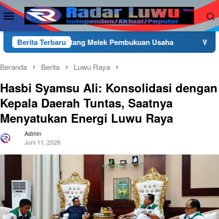
Loncat
Menu
ke
Mobile
konten
tang Melek Pembukuan Usaha
Berita Terbaru
Wakapolres Luwu Timur 
Beranda
Berita
Luwu Raya
Hasbi Syamsu Ali: Konsolidasi dengan
Kepala Daerah Tuntas, Saatnya
Menyatukan Energi Luwu Raya
Admin
Juni 11, 2026