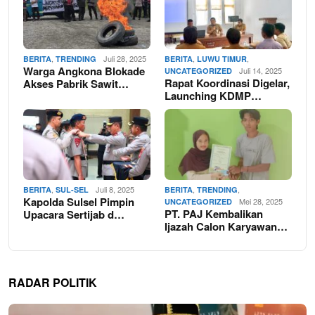
,
Juli 28, 2025
,
,
BERITA
TRENDING
BERITA
LUWU TIMUR
Warga Angkona Blokade
Juli 14, 2025
UNCATEGORIZED
Rapat Koordinasi Digelar,
Akses Pabrik Sawit…
Launching KDMP…
,
Juli 8, 2025
,
,
BERITA
SUL-SEL
BERITA
TRENDING
Kapolda Sulsel Pimpin
Mei 28, 2025
UNCATEGORIZED
PT. PAJ Kembalikan
Upacara Sertijab d…
Ijazah Calon Karyawan…
RADAR POLITIK