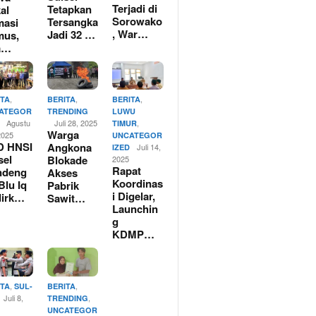
Terjadi di
Tetapkan
al
Sorowako
Tersangka
masi
, War…
Jadi 32 …
mus,
a…
,
,
,
ITA
BERITA
BERITA
ATEGOR
TRENDING
LUWU
Agustu
Juli 28, 2025
,
TIMUR
Warga
2025
UNCATEGOR
D HNSI
Angkona
Juli 14,
IZED
sel
Blokade
2025
Rapat
ndeng
Akses
Koordinas
Blu Iq
Pabrik
i Digelar,
dirk…
Sawit…
Launchin
g
KDMP…
,
,
ITA
SUL-
BERITA
Juli 8,
,
TRENDING
UNCATEGOR