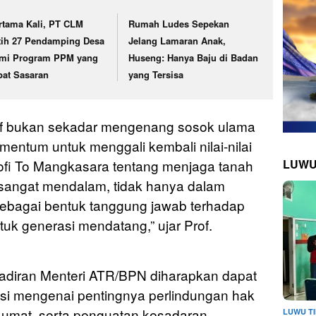
rtama Kali, PT CLM
Rumah Ludes Sepekan
tih 27 Pendamping Desa
Jelang Lamaran Anak,
mi Program PPM yang
Huseng: Hanya Baju di Badan
pat Sasaran
yang Tersisa
uf bukan sekadar mengenang sosok ulama
mentum untuk menggali kembali nilai-nilai
sofi To Mangkasara tentang menjaga tanah
LUWU
 sangat mendalam, tidak hanya dalam
 sebagai bentuk tanggung jawab terhadap
tuk generasi mendatang,” ujar Prof.
diran Menteri ATR/BPN diharapkan dapat
si mengenai pentingnya perlindungan hak
t umat, serta penguatan kesadaran
LUWU T