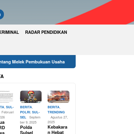
n
KRIMINAL
RADAR PENDIDIKAN
uan Usaha
Wakapolres Luwu Timur Hadiri Rapat Parip
TA
,
,
,
ITA
SUL-
BERITA
BERITA
Februari
,
POLRI
SUL-
TRENDING
2026
Septem
Agustus 27,
SEL
ua
2025
ber 9, 2025
Kebakara
Polda
RD
n Hebat
Sulsel
wa