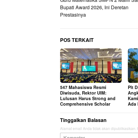
pos
Bupati Award 2026, Ini Deretan
Prestasinya
POS TERKAIT
547 Mahasiswa Resmi
Plt 
Diwisuda, Rektor UIM:
Angk
Lulusan Harus Strong and
Kami
Comprehensive Scholar
Ada 
Tinggalkan Balasan
Alamat email Anda tidak akan dipublikasikan.