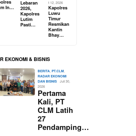
olres
Lebaran
t 12, 2026
im In…
Kapolres
2026,
Luwu
Kapolres
Timur
Lutim
Resmikan
Pasti…
Kantin
Bhay…
R EKONOMI & BISNIS
,
,
BERITA
PT.CLM
RADAR EKONOMI
Juli 30,
DAN BISNIS
2026
Pertama
Kali, PT
CLM Latih
27
Pendamping…