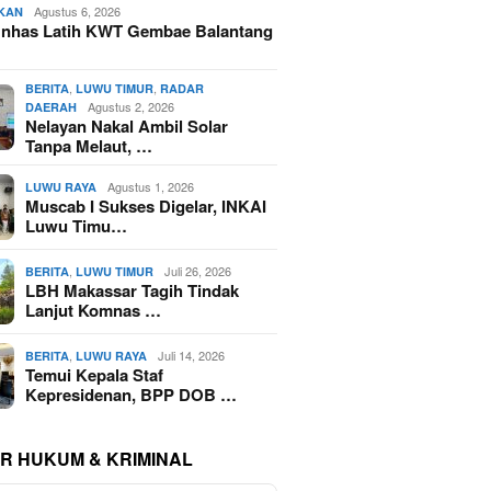
Agustus 6, 2026
IKAN
nhas Latih KWT Gembae Balantang
,
,
BERITA
LUWU TIMUR
RADAR
Agustus 2, 2026
DAERAH
Nelayan Nakal Ambil Solar
Tanpa Melaut, …
Agustus 1, 2026
LUWU RAYA
Muscab I Sukses Digelar, INKAI
Luwu Timu…
,
Juli 26, 2026
BERITA
LUWU TIMUR
LBH Makassar Tagih Tindak
Lanjut Komnas …
,
Juli 14, 2026
BERITA
LUWU RAYA
Temui Kepala Staf
Kepresidenan, BPP DOB …
R HUKUM & KRIMINAL