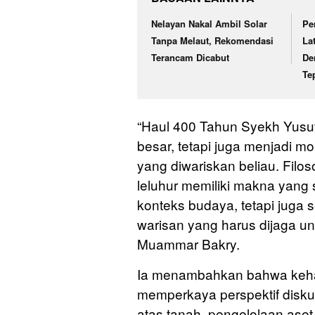
Nelayan Nakal Ambil Solar
Pe
Tanpa Melaut, Rekomendasi
La
Terancam Dicabut
De
Te
“Haul 400 Tahun Syekh Yus
besar, tetapi juga menjadi mo
yang diwariskan beliau. Filo
leluhur memiliki makna yang
konteks budaya, tetapi juga
warisan yang harus dijaga un
Muammar Bakry.
Ia menambahkan bahwa keha
memperkaya perspektif disku
atas tanah, pengelolaan ase