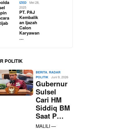
olda
Mei 28,
IZED
sel
2025
PT. PAJ
pin
Kembalik
cara
an Ijazah
tijab
Calon
Karyawan
…
R POLITIK
,
BERITA
RADAR
Juni 9, 2026
POLITIK
Gubernur
Sulsel
Cari HM
Siddiq BM
Saat P…
MALILI —