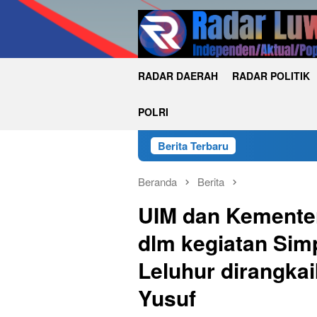
Loncat
ke
konten
RADAR DAERAH
RADAR POLITIK
POLRI
Berita Terbaru
Beranda
Berita
UIM dan Kemente
dlm kegiatan Si
Leluhur dirangka
Yusuf