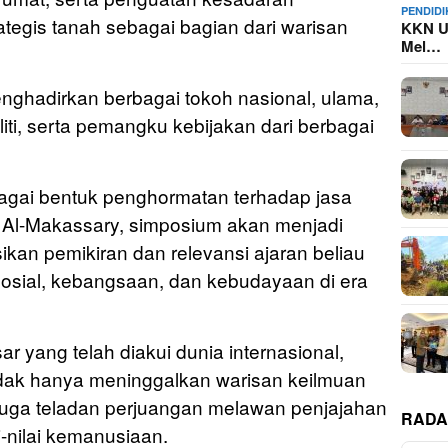
PENDID
ategis tanah sebagai bagian dari warisan
KKN U
Mel…
nghadirkan berbagai tokoh nasional, ulama,
ti, serta pemangku kebijakan dari berbagai
agai bentuk penghormatan terhadap jasa
 Al-Makassary, simposium akan menjadi
ikan pemikiran dan relevansi ajaran beliau
osial, kebangsaan, dan kebudayaan di era
r yang telah diakui dunia internasional,
idak hanya meninggalkan warisan keilmuan
pi juga teladan perjuangan melawan penjajahan
RADA
i-nilai kemanusiaan.