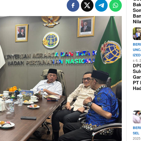
Bak
So
Ba
Nil
BER
UNC
IZED
s 6, 
DP
Sul
Ga
PT 
Ha
BER
SEL
2025