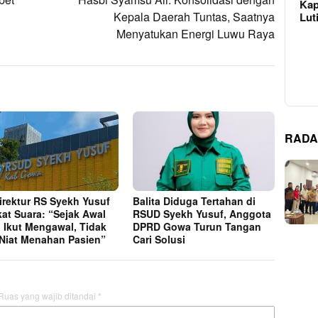
Kap
Kepala Daerah Tuntas, Saatnya
Lut
Menyatukan Energi Luwu Raya
RADA
Direktur RS Syekh Yusuf
Balita Diduga Tertahan di
at Suara: “Sejak Awal
RSUD Syekh Yusuf, Anggota
 Ikut Mengawal, Tidak
DPRD Gowa Turun Tangan
Niat Menahan Pasien”
Cari Solusi
Ruas yang wajib ditandai
*