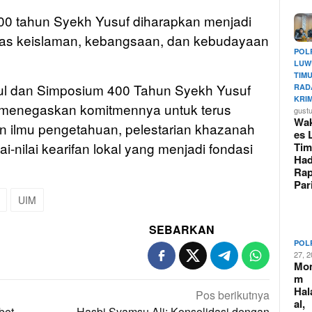
400 tahun Syekh Yusuf diharapkan menjadi
as keislaman, kebangsaan, dan kebudayaan
POL
LUW
TIM
ul dan Simposium 400 Tahun Syekh Yusuf
RAD
KRI
i menegaskan komitmennya untuk terus
gust
Wak
 ilmu pengetahuan, pelestarian khazanah
es 
i-nilai kearifan lokal yang menjadi fondasi
Tim
Had
Rap
Pa
UIM
SEBARKAN
POL
27, 
Mo
m
Hal
Pos berikutnya
al,
bet
Hasbi Syamsu Ali: Konsolidasi dengan