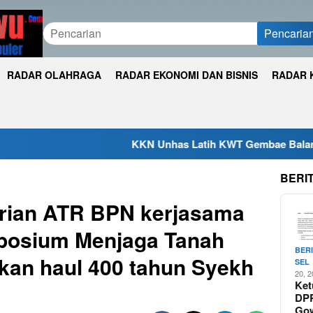
Pencaria
RADAR OLAHRAGA
RADAR EKONOMI DAN BISNIS
RADAR 
KKN Unhas Latih KWT Gembae Balantang Melek Pembuk
BERI
rian ATR BPN kerjasama
mposium Menjaga Tanah
BER
ikan haul 400 tahun Syekh
SEL
20, 
Ket
DP
Go