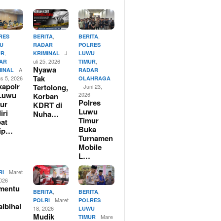
,
,
RES
BERITA
BERITA
U
RADAR
POLRES
,
J
UR
KRIMINAL
LUWU
uli 25, 2026
,
AR
TIMUR
Nyawa
A
MINAL
RADAR
Tak
us 5, 2026
OLAHRAGA
apolr
Tertolong,
Juni 23,
Luwu
2026
Korban
Polres
ur
KDRT di
Luwu
iri
Nuha…
Timur
at
Buka
rip…
Turnamen
Mobile
L…
Maret
RI
2026
mentu
,
,
BERITA
BERITA
Maret
POLRI
POLRES
albihal
18, 2026
LUWU
Mudik
Mare
TIMUR