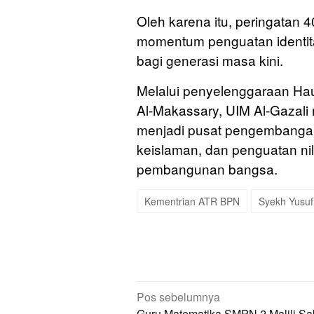
Oleh karena itu, peringatan 
momentum penguatan identit
bagi generasi masa kini.
Melalui penyelenggaraan Ha
Al-Makassary, UIM Al-Gazal
menjadi pusat pengembangan
keislaman, dan penguatan nila
pembangunan bangsa.
Kementrian ATR BPN
Syekh Yusuf
Navigasi
Pos sebelumnya
Guru Matematika SMPN 2 Malili Sa