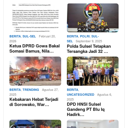
,
Februari 20,
,
,
BERITA
SUL-SEL
BERITA
POLRI
SUL-
2026
September 9, 2025
SEL
Ketua DPRD Gowa Bakal
Polda Sulsel Tetapkan
Somasi Bamus, Nila…
Tersangka Jadi 32 …
,
Agustus 27,
,
BERITA
TRENDING
BERITA
2025
Agustus 6,
UNCATEGORIZED
Kebakaran Hebat Terjadi
2025
DPD HNSI Sulsel
di Sorowako, War…
Gandeng PT Blu Iq
Hadirk…