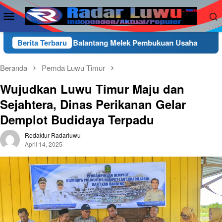
Loncat
Menu
ke
Mobile
konten
 Balantang Melek Pembukuan Usaha
Berita Terbaru
Wakapolres Luwu 
Beranda
Pemda Luwu Timur
Wujudkan Luwu Timur Maju dan
Sejahtera, Dinas Perikanan Gelar
Demplot Budidaya Terpadu
Redaktur Radarluwu
April 14, 2025