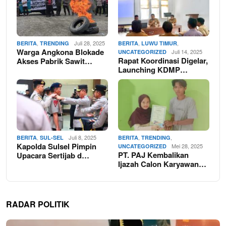
,
Juli 28, 2025
,
,
BERITA
TRENDING
BERITA
LUWU TIMUR
Warga Angkona Blokade
Juli 14, 2025
UNCATEGORIZED
Rapat Koordinasi Digelar,
Akses Pabrik Sawit…
Launching KDMP…
,
Juli 8, 2025
,
,
BERITA
SUL-SEL
BERITA
TRENDING
Kapolda Sulsel Pimpin
Mei 28, 2025
UNCATEGORIZED
PT. PAJ Kembalikan
Upacara Sertijab d…
Ijazah Calon Karyawan…
RADAR POLITIK