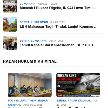
Agustus 1, 2026
LUWU RAYA
Muscab I Sukses Digelar, INKAI Luwu Timu…
,
Juli 26, 2026
BERITA
LUWU TIMUR
LBH Makassar Tagih Tindak Lanjut Komnas …
,
Juli 14, 2026
BERITA
LUWU RAYA
Temui Kepala Staf Kepresidenan, BPP DOB …
RADAR HUKUM & KRIMINAL
,
,
Juli
POLRES LUWU TIMUR
RADAR
BERITA
RADAR KRIMINAL
Agustus 5, 2026
25, 2026
KRIMINAL