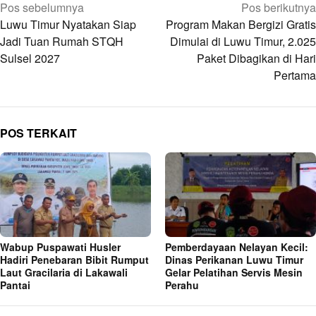
Navigasi
Pos sebelumnya
Pos berikutnya
pos
Luwu Timur Nyatakan Siap
Program Makan Bergizi Gratis
Jadi Tuan Rumah STQH
Dimulai di Luwu Timur, 2.025
Sulsel 2027
Paket Dibagikan di Hari
Pertama
POS TERKAIT
Wabup Puspawati Husler
Pemberdayaan Nelayan Kecil:
Hadiri Penebaran Bibit Rumput
Dinas Perikanan Luwu Timur
Laut Gracilaria di Lakawali
Gelar Pelatihan Servis Mesin
Pantai
Perahu