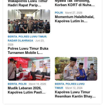
Nyawa Tak Tertolong,
Wakapolres Luwu Timur
Korban KDRT di Nuha…
Hadiri Rapat Parip…
Maret 27, 2026
POLRI
Momentum Halalbihalal,
Kapolres Lutim In…
,
,
BERITA
POLRES LUWU TIMUR
Juni 23,
RADAR OLAHRAGA
2026
Polres Luwu Timur Buka
Turnamen Mobile L…
,
Maret 18, 2026
,
BERITA
POLRI
BERITA
POLRES LUWU
Mudik Lebaran 2026,
Maret 12, 2026
TIMUR
Kapolres Luwu Timur
Kapolres Lutim Pasti…
Resmikan Kantin Bhay…