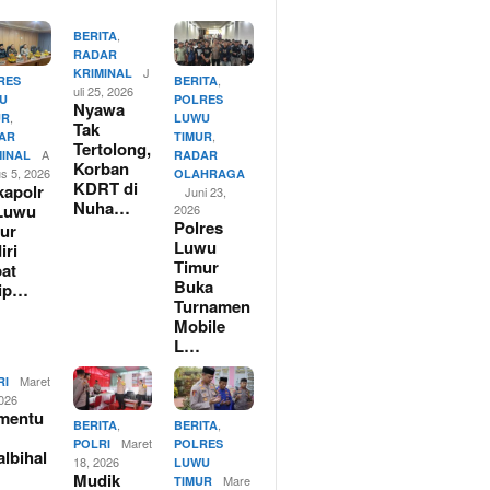
,
BERITA
RADAR
J
KRIMINAL
,
RES
BERITA
uli 25, 2026
U
POLRES
Nyawa
,
UR
LUWU
Tak
,
AR
TIMUR
Tertolong,
A
MINAL
RADAR
Korban
us 5, 2026
OLAHRAGA
KDRT di
apolr
Juni 23,
Nuha…
Luwu
2026
Polres
ur
Luwu
iri
Timur
at
Buka
rip…
Turnamen
Mobile
L…
Maret
RI
2026
mentu
,
,
BERITA
BERITA
Maret
POLRI
POLRES
albihal
18, 2026
LUWU
Mudik
Mare
TIMUR