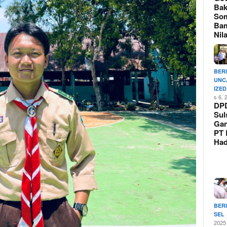
Bak
So
Ba
Nil
BER
UNC
IZED
s 6, 
DP
Sul
Ga
PT 
Ha
BER
SEL
2025