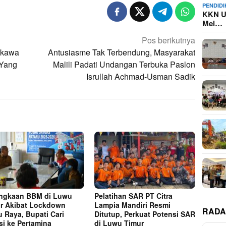
PENDID
KKN U
Mel…
Pos berikutnya
gkawa
Antusiasme Tak Terbendung, Masyarakat
 Yang
Malili Padati Undangan Terbuka Paslon
Isrullah Achmad-Usman Sadik
ngkaan BBM di Luwu
Pelatihan SAR PT Citra
r Akibat Lockdown
Lampia Mandiri Resmi
RADA
 Raya, Bupati Cari
Ditutup, Perkuat Potensi SAR
si ke Pertamina
di Luwu Timur