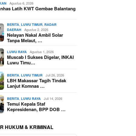
Agustus 6, 2026
IKAN
nhas Latih KWT Gembae Balantang
,
,
BERITA
LUWU TIMUR
RADAR
Agustus 2, 2026
DAERAH
Nelayan Nakal Ambil Solar
Tanpa Melaut, …
Agustus 1, 2026
LUWU RAYA
Muscab I Sukses Digelar, INKAI
Luwu Timu…
,
Juli 26, 2026
BERITA
LUWU TIMUR
LBH Makassar Tagih Tindak
Lanjut Komnas …
,
Juli 14, 2026
BERITA
LUWU RAYA
Temui Kepala Staf
Kepresidenan, BPP DOB …
R HUKUM & KRIMINAL