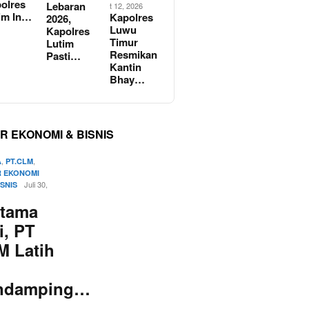
olres
Lebaran
t 12, 2026
im In…
Kapolres
2026,
Luwu
Kapolres
Timur
Lutim
Resmikan
Pasti…
Kantin
Bhay…
R EKONOMI & BISNIS
,
,
A
PT.CLM
 EKONOMI
Juli 30,
ISNIS
rtama
i, PT
M Latih
ndamping…