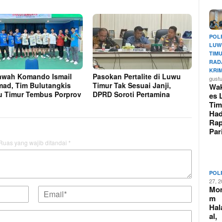
POL
LUW
TIM
RAD
KRI
awah Komando Ismail
Pasokan Pertalite di Luwu
gust
ad, Tim Bulutangkis
Timur Tak Sesuai Janji,
Wak
 Timur Tembus Porprov
DPRD Soroti Pertamina
es 
Tim
Had
Rap
Pa
Ruas yang wajib ditandai
*
POL
27, 
Mo
m
Hal
al,