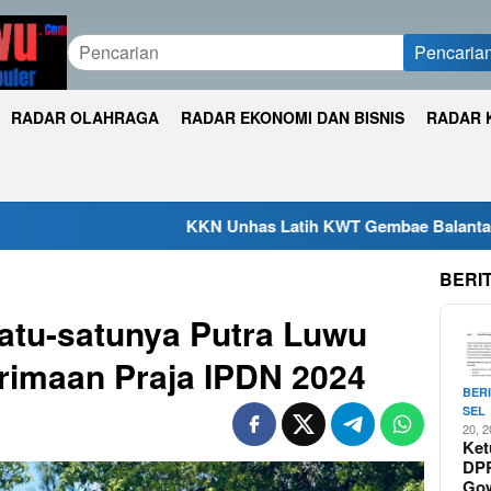
Pencaria
RADAR OLAHRAGA
RADAR EKONOMI DAN BISNIS
RADAR 
KKN Unhas Latih KWT Gembae Balantang Melek Pembukuan
BERI
atu-satunya Putra Luwu
rimaan Praja IPDN 2024
BER
SEL
20, 
Ket
DP
Go