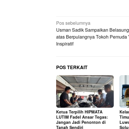
Navigasi
Pos sebelumnya
pos
Usman Sadik Sampaikan Belasun
atas Berpulangnya Tokoh Pemuda
Inspiratif
POS TERKAIT
Ketua Terpilih HIPMATA
Kela
LUTIM Fadel Ansar Tegas:
Timu
Jangan Jadi Penonton di
Luwu
Tanah Sendiri
Solu