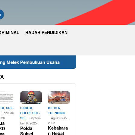
n
KRIMINAL
RADAR PENDIDIKAN
 Usaha
Wakapolres Luwu Timur Hadiri Rapat Paripurn
TA
,
,
,
ITA
SUL-
BERITA
BERITA
Februari
,
POLRI
SUL-
TRENDING
2026
Septem
Agustus 27,
SEL
ua
2025
ber 9, 2025
Kebakara
Polda
RD
n Hebat
Sulsel
wa