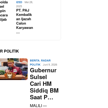
olda
Mei 28,
IZED
sel
2025
PT. PAJ
pin
Kembalik
cara
an Ijazah
tijab
Calon
Karyawan
…
R POLITIK
,
BERITA
RADAR
Juni 9, 2026
POLITIK
Gubernur
Sulsel
Cari HM
Siddiq BM
Saat P…
MALILI —