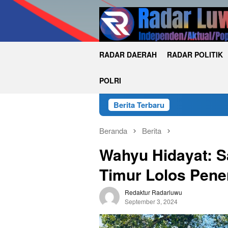
Loncat
ke
konten
RADAR DAERAH
RADAR POLITIK
POLRI
Berita Terbaru
Beranda
Berita
Wahyu Hidayat: S
Timur Lolos Pene
Redaktur Radarluwu
September 3, 2024