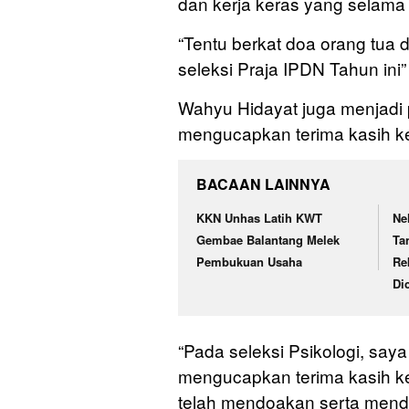
dan kerja keras yang selama in
“Tentu berkat doa orang tua d
seleksi Praja IPDN Tahun ini
Wahyu Hidayat juga menjadi p
mengucapkan terima kasih 
BACAAN LAINNYA
KKN Unhas Latih KWT
Ne
Gembae Balantang Melek
Ta
Pembukuan Usaha
Re
Di
“Pada seleksi Psikologi, say
mengucapkan terima kasih k
telah mendoakan serta mend