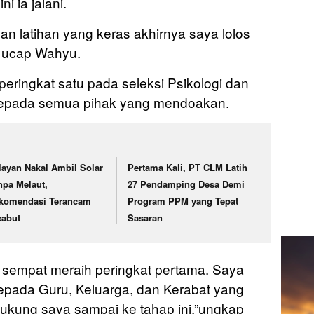
i ia jalani.
an latihan yang keras akhirnya saya lolos
” ucap Wahyu.
eringkat satu pada seleksi Psikologi dan
kepada semua pihak yang mendoakan.
layan Nakal Ambil Solar
Pertama Kali, PT CLM Latih
npa Melaut,
27 Pendamping Desa Demi
komendasi Terancam
Program PPM yang Tepat
cabut
Sasaran
a sempat meraih peringkat pertama. Saya
epada Guru, Keluarga, dan Kerabat yang
ukung saya sampai ke tahap ini.”ungkap