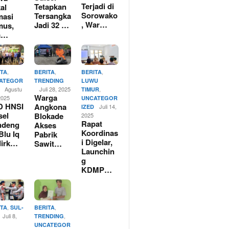
Terjadi di
Tetapkan
al
Sorowako
Tersangka
masi
, War…
Jadi 32 …
mus,
a…
,
,
,
ITA
BERITA
BERITA
ATEGOR
TRENDING
LUWU
Agustu
Juli 28, 2025
,
TIMUR
Warga
2025
UNCATEGOR
D HNSI
Angkona
Juli 14,
IZED
sel
Blokade
2025
Rapat
ndeng
Akses
Koordinas
Blu Iq
Pabrik
i Digelar,
dirk…
Sawit…
Launchin
g
KDMP…
,
,
ITA
SUL-
BERITA
Juli 8,
,
TRENDING
UNCATEGOR