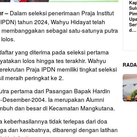
Kap
Sul
Dalam seleksi penerimaan Praja Institut
r –
Pim
Upa
IPDN) tahun 2024, Wahyu Hidayat telah
Ser
ng membanggakan sebagai satu-satunya putra
d…
lolos.
aftar yang diterima pada seleksi pertama
atakan lolos hingga tes terakhir. Wahyu
RADA
rekrutan Praja IPDN memiliki tingkat seleksi
il meraih peringkat ke 2.
tra pertama dari Pasangan Bapak Hardin
05-Desember-2004. Ia merupakan Alumni
mbuh dan besar di Kecamatan Mangkutana.
eberhasilannya tidak terlepas dari doa
rga dan kerabatnya, dibarengi dengan latihan