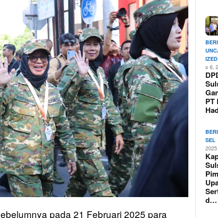
BER
UNC
IZED
s 6, 
DP
Sul
Ga
PT 
Ha
BER
SEL
2025
Kap
Sul
Pim
Upa
Ser
d…
sebelumnya pada 21 Februari 2025 para