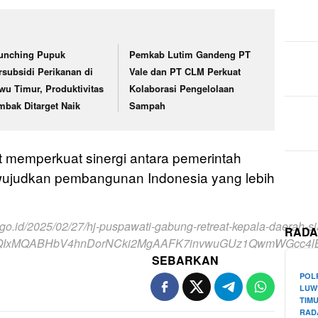
unching Pupuk
Pemkab Lutim Gandeng PT
rsubsidi Perikanan di
Vale dan PT CLM Perkuat
wu Timur, Produktivitas
Kolaborasi Pengelolaan
mbak Ditarget Naik
Sampah
t memperkuat sinergi antara pemerintah
ujudkan pembangunan Indonesia yang lebih
.go.id/2025/02/27/hj-puspawati-gabung-retreat-kepala-daerah-s
RADA
FlbQIxMQABHbV4hnDorNCki2MgAAFK7invwuGUz1QwmWGcc4l
SEBARKAN
POL
LUW
TIM
RAD