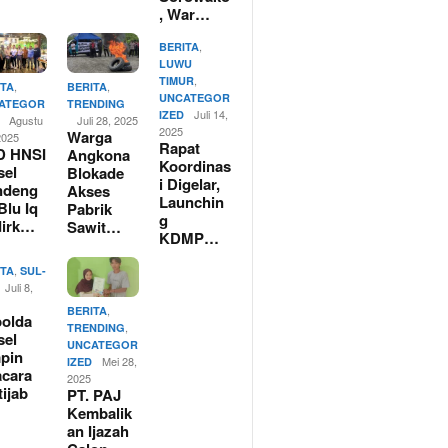
, War…
,
BERITA
LUWU
,
TIMUR
,
,
ITA
BERITA
UNCATEGOR
ATEGOR
TRENDING
Juli 14,
IZED
Agustu
Juli 28, 2025
2025
Warga
2025
Rapat
D HNSI
Angkona
Koordinas
sel
Blokade
i Digelar,
ndeng
Akses
Launchin
Blu Iq
Pabrik
g
dirk…
Sawit…
KDMP…
,
ITA
SUL-
Juli 8,
,
BERITA
olda
,
TRENDING
sel
UNCATEGOR
pin
Mei 28,
IZED
cara
2025
tijab
PT. PAJ
Kembalik
an Ijazah