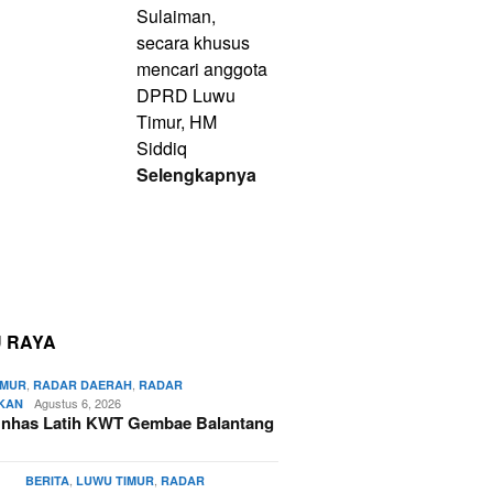
Sulaiman,
secara khusus
mencari anggota
DPRD Luwu
Timur, HM
Siddiq
Selengkapnya
 RAYA
,
,
IMUR
RADAR DAERAH
RADAR
Agustus 6, 2026
IKAN
nhas Latih KWT Gembae Balantang
,
,
BERITA
LUWU TIMUR
RADAR