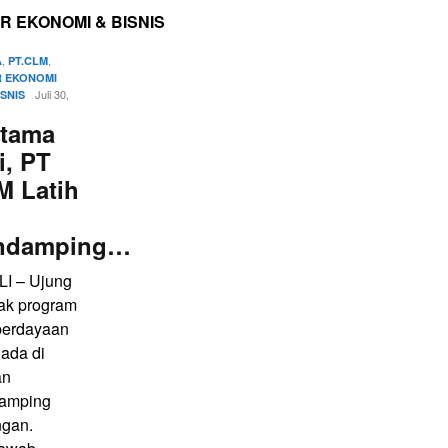
R EKONOMI & BISNIS
,
,
A
PT.CLM
 EKONOMI
Juli 30,
ISNIS
rtama
i, PT
M Latih
ndamping…
LI – Ujung
ak program
erdayaan
 ada di
an
amping
ngan.