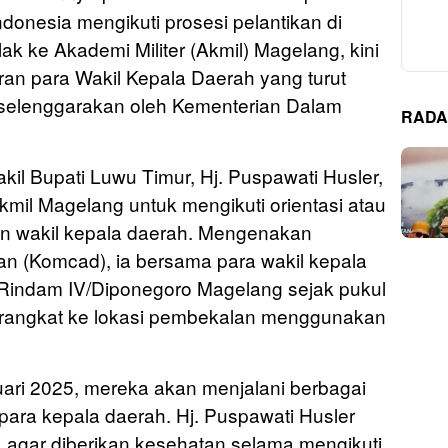
ndonesia mengikuti prosesi pelantikan di
ak ke Akademi Militer (Akmil) Magelang, kini
iran para Wakil Kepala Daerah yang turut
iselenggarakan oleh Kementerian Dalam
RADA
kil Bupati Luwu Timur, Hj. Puspawati Husler,
Akmil Magelang untuk mengikuti orientasi atau
dan wakil kepala daerah. Mengenakan
(Komcad), ia bersama para wakil kepala
 Rindam IV/Diponegoro Magelang sejak pukul
rangkat ke lokasi pembekalan menggunakan
uari 2025, mereka akan menjalani berbagai
para kepala daerah. Hj. Puspawati Husler
gar diberikan kesehatan selama mengikuti