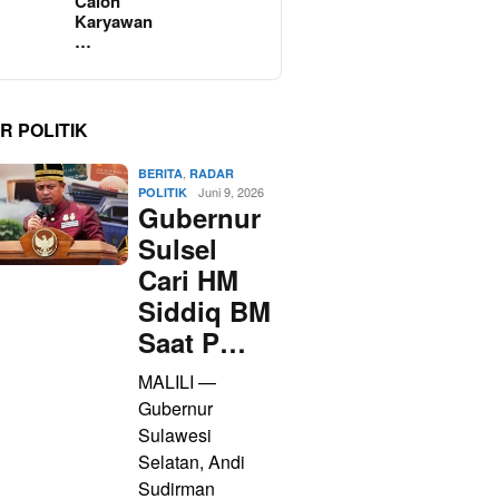
Calon
Karyawan
…
R POLITIK
,
BERITA
RADAR
Juni 9, 2026
POLITIK
Gubernur
Sulsel
Cari HM
Siddiq BM
Saat P…
MALILI —
Gubernur
Sulawesi
Selatan, Andi
Sudirman