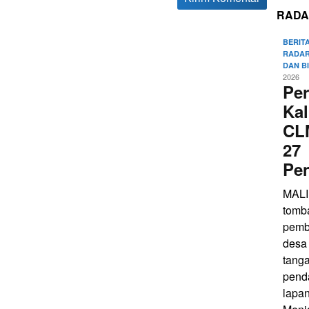
RADA
BERIT
RADAR
DAN B
2026
Pe
Kal
CL
27
Pe
MALI
tomb
pemb
desa
tang
pend
lapa