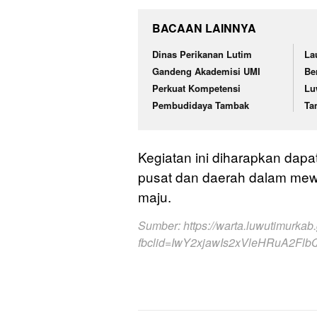
BACAAN LAINNYA
Dinas Perikanan Lutim
La
Gandeng Akademisi UMI
Be
Perkuat Kompetensi
Lu
Pembudidaya Tambak
Ta
Kegiatan ini diharapkan dapa
pusat dan daerah dalam mew
maju.
Sumber:
https://warta.luwutimurkab
fbclid=IwY2xjawIs2xVleHRuA2