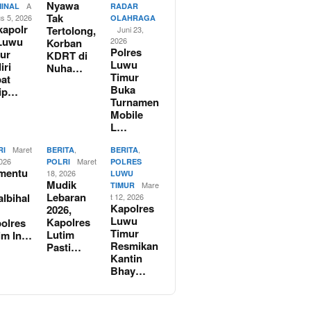
Nyawa
A
MINAL
RADAR
Tak
us 5, 2026
OLAHRAGA
apolr
Tertolong,
Juni 23,
Luwu
2026
Korban
Polres
ur
KDRT di
Luwu
iri
Nuha…
Timur
at
Buka
rip…
Turnamen
Mobile
L…
Maret
,
,
RI
BERITA
BERITA
2026
Maret
POLRI
POLRES
mentu
18, 2026
LUWU
Mudik
Mare
TIMUR
Lebaran
albihal
t 12, 2026
Kapolres
2026,
Luwu
Kapolres
olres
Timur
Lutim
im In…
Resmikan
Pasti…
Kantin
Bhay…