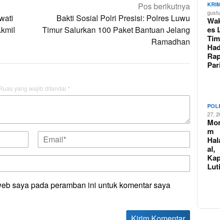
KRI
Pos berikutnya
gust
wati
Bakti Sosial Polri Presisi: Polres Luwu
Wak
es 
Akmil
Timur Salurkan 100 Paket Bantuan Jelang
Tim
Ramadhan
Had
Rap
Pa
Ruas yang wajib ditandai
*
POL
27, 
Mo
m
Hal
al,
Kap
Lut
web saya pada peramban ini untuk komentar saya