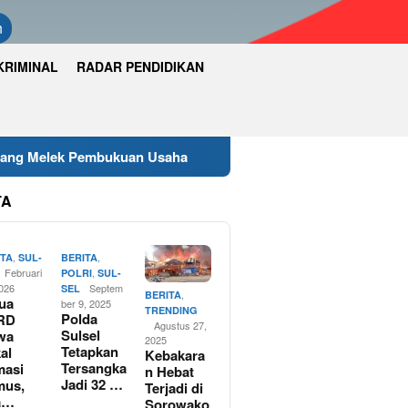
n
KRIMINAL
RADAR PENDIDIKAN
mbukuan Usaha
Wakapolres Luwu Timur Hadiri Rapat 
TA
,
,
ITA
SUL-
BERITA
Februari
,
POLRI
SUL-
2026
Septem
SEL
,
BERITA
ua
ber 9, 2025
TRENDING
Polda
RD
Agustus 27,
Sulsel
wa
2025
Tetapkan
al
Kebakara
Tersangka
masi
n Hebat
Jadi 32 …
mus,
Terjadi di
a…
Sorowako