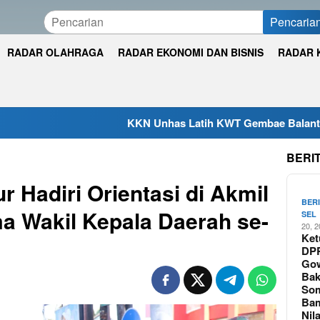
Pencaria
RADAR OLAHRAGA
RADAR EKONOMI DAN BISNIS
RADAR 
KKN Unhas Latih KWT Gembae Balantang Melek Pe
BERI
 Hadiri Orientasi di Akmil
BER
 Wakil Kepala Daerah se-
SEL
20, 
Ket
DP
Go
Bak
So
Ba
Nil