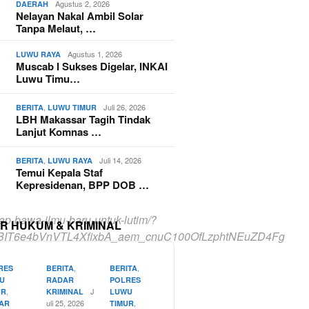
Agustus 2, 2026
DAERAH
Nelayan Nakal Ambil Solar
Tanpa Melaut, …
Agustus 1, 2026
LUWU RAYA
Muscab I Sukses Digelar, INKAI
Luwu Timu…
,
Juli 26, 2026
BERITA
LUWU TIMUR
LBH Makassar Tagih Tindak
Lanjut Komnas …
,
Juli 14, 2026
BERITA
LUWU RAYA
Temui Kepala Staf
Kepresidenan, BPP DOB …
iap-bawa-ilmu-baru-untuk-lutim/?
R HUKUM & KRIMINAL
BIT6e4bVnVTL4XfixbA_aem_cnuC100OfLzphtNEuZD4Fg
,
,
RES
BERITA
BERITA
U
RADAR
POLRES
,
J
UR
KRIMINAL
LUWU
uli 25, 2026
,
AR
TIMUR