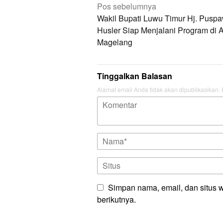
Navigasi
Pos sebelumnya
pos
Wakil Bupati Luwu Timur Hj. Puspa
Husler Siap Menjalani Program di 
Magelang
Tinggalkan Balasan
Alamat email Anda tidak akan dipublikasikan.
Simpan nama, email, dan situs 
berikutnya.