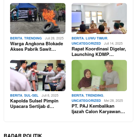
,
Juli 28, 2025
,
,
BERITA
TRENDING
BERITA
LUWU TIMUR
Warga Angkona Blokade
Juli 14, 2025
UNCATEGORIZED
Rapat Koordinasi Digelar,
Akses Pabrik Sawit…
Launching KDMP…
,
Juli 8, 2025
,
,
BERITA
SUL-SEL
BERITA
TRENDING
Kapolda Sulsel Pimpin
Mei 28, 2025
UNCATEGORIZED
PT. PAJ Kembalikan
Upacara Sertijab d…
Ijazah Calon Karyawan…
RADAR POLITIK