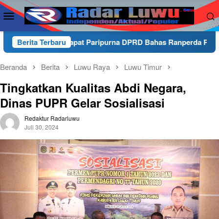
Loncat
Menu
ke
Mobile
konten
adiri Rapat Paripurna DPRD Bahas Ranperda Penyertaan Mod
Berita Terbaru
Beranda
Berita
Luwu Raya
Luwu Timur
Tingkatkan Kualitas Abdi Negara,
Dinas PUPR Gelar Sosialisasi
Redaktur Radarluwu
Juli 30, 2024