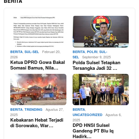
BERITA
,
Februari 20,
,
,
BERITA
SUL-SEL
BERITA
POLRI
SUL-
2026
September 9, 2025
SEL
Ketua DPRD Gowa Bakal
Polda Sulsel Tetapkan
Somasi Bamus, Nila…
Tersangka Jadi 32 …
,
Agustus 27,
,
BERITA
TRENDING
BERITA
2025
Agustus 6,
UNCATEGORIZED
Kebakaran Hebat Terjadi
2025
DPD HNSI Sulsel
di Sorowako, War…
Gandeng PT Blu Iq
Hadirk…