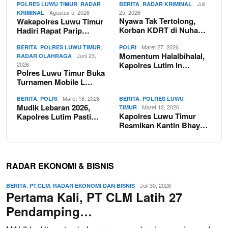
,
,
Juli
POLRES LUWU TIMUR
RADAR
BERITA
RADAR KRIMINAL
Agustus 5, 2026
25, 2026
KRIMINAL
Nyawa Tak Tertolong,
Wakapolres Luwu Timur
Korban KDRT di Nuha…
Hadiri Rapat Parip…
,
,
Maret 27, 2026
BERITA
POLRES LUWU TIMUR
POLRI
Momentum Halalbihalal,
Juni 23,
RADAR OLAHRAGA
Kapolres Lutim In…
2026
Polres Luwu Timur Buka
Turnamen Mobile L…
,
Maret 18, 2026
,
BERITA
POLRI
BERITA
POLRES LUWU
Mudik Lebaran 2026,
Maret 12, 2026
TIMUR
Kapolres Luwu Timur
Kapolres Lutim Pasti…
Resmikan Kantin Bhay…
RADAR EKONOMI & BISNIS
,
,
Juli 30, 2026
BERITA
PT.CLM
RADAR EKONOMI DAN BISNIS
Pertama Kali, PT CLM Latih 27
Pendamping…